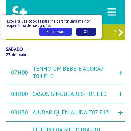
/
Este site usa cookies para lhe garantir uma melhor
experiência de navegação.
1
SEX
22
SÁB
23
DOM
24
SEG
2
Saber mais
OK
SÁBADO
23 de maio
TENHO UM BEBÉ. E AGORA?-
+
07H00
T04 E10
+
08H00
CASOS SINGULARES-T01 E10
+
08H30
AJUDAR QUEM AJUDA-T07 E13
FUTURO DA MEDICINA-T01