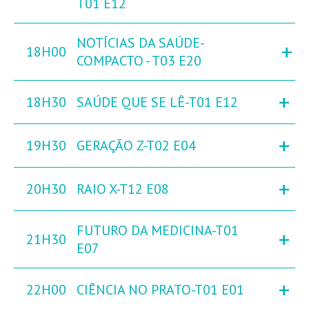
T01 E12
NOTÍCIAS DA SAÚDE-
+
18H00
COMPACTO - T03 E20
+
18H30
SAÚDE QUE SE LÊ-T01 E12
+
19H30
GERAÇÃO Z-T02 E04
+
20H30
RAIO X-T12 E08
FUTURO DA MEDICINA-T01
+
21H30
E07
+
22H00
CIÊNCIA NO PRATO-T01 E01