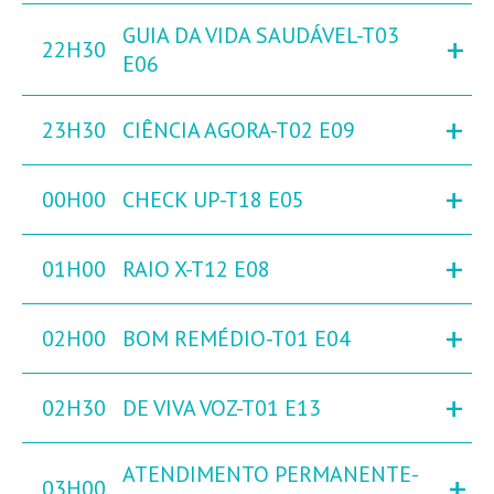
GUIA DA VIDA SAUDÁVEL-T03
+
22H30
E06
+
23H30
CIÊNCIA AGORA-T02 E09
+
00H00
CHECK UP-T18 E05
+
01H00
RAIO X-T12 E08
+
02H00
BOM REMÉDIO-T01 E04
+
02H30
DE VIVA VOZ-T01 E13
ATENDIMENTO PERMANENTE-
+
03H00