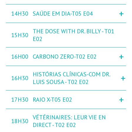
+
14H30
SAÚDE EM DIA-T05 E04
THE DOSE WITH DR. BILLY - T01
15H30
E02
+
16H00
CARBONO ZERO-T02 E02
HISTÓRIAS CLÍNICAS-COM DR.
+
16H30
LUIS SOUSA - T02 E02
+
17H30
RAIO X-T05 E02
VÉTÉRINAIRES: LEUR VIE EN
18H30
DIRECT - T02 E02