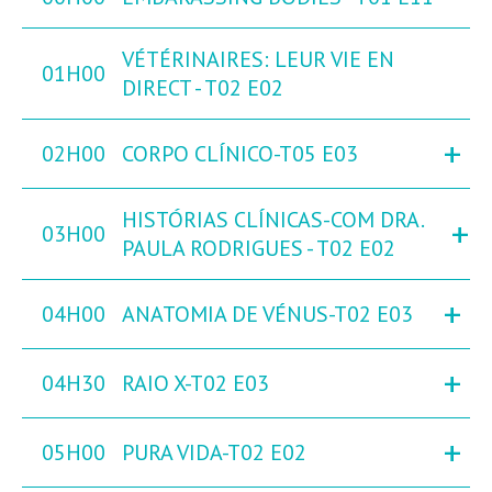
VÉTÉRINAIRES: LEUR VIE EN
01H00
DIRECT - T02 E02
+
02H00
CORPO CLÍNICO-T05 E03
HISTÓRIAS CLÍNICAS-COM DRA.
+
03H00
PAULA RODRIGUES - T02 E02
+
04H00
ANATOMIA DE VÉNUS-T02 E03
+
04H30
RAIO X-T02 E03
+
05H00
PURA VIDA-T02 E02