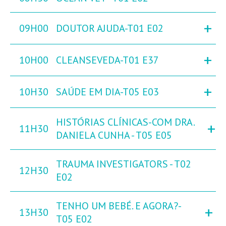
+
09H00
DOUTOR AJUDA-T01 E02
+
10H00
CLEANSEVEDA-T01 E37
+
10H30
SAÚDE EM DIA-T05 E03
HISTÓRIAS CLÍNICAS-COM DRA.
+
11H30
DANIELA CUNHA - T05 E05
TRAUMA INVESTIGATORS - T02
12H30
E02
TENHO UM BEBÉ. E AGORA?-
+
13H30
T05 E02