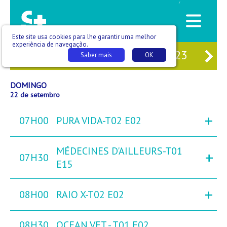
/
Este site usa cookies para lhe garantir uma melhor
experiência de navegação.
20
SÁB
21
DOM
22
SEG
23
TE
Saber mais
OK
DOMINGO
22 de setembro
+
07H00
PURA VIDA-T02 E02
MÉDECINES D'AILLEURS-T01
+
07H30
E15
+
08H00
RAIO X-T02 E02
08H30
OCEAN VET - T01 E02