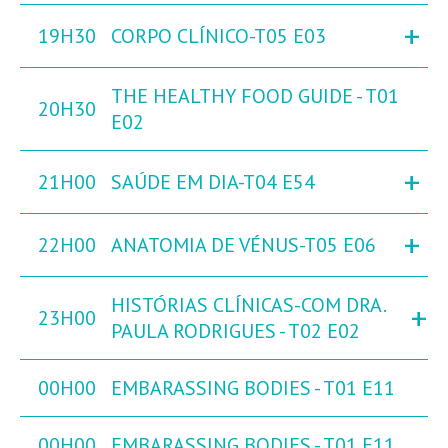
+
19H30
CORPO CLÍNICO-T05 E03
THE HEALTHY FOOD GUIDE - T01
20H30
E02
+
21H00
SAÚDE EM DIA-T04 E54
+
22H00
ANATOMIA DE VÉNUS-T05 E06
HISTÓRIAS CLÍNICAS-COM DRA.
+
23H00
PAULA RODRIGUES - T02 E02
00H00
EMBARASSING BODIES - T01 E11
00H00
EMBARASSING BODIES - T01 E11