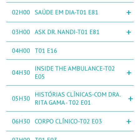
+
02H00
SAÚDE EM DIA-T01 E81
+
03H00
ASK DR. NANDI-T01 E81
04H00
T01 E16
INSIDE THE AMBULANCE-T02
+
04H30
E05
HISTÓRIAS CLÍNICAS-COM DRA.
+
05H30
RITA GAMA - T02 E01
+
06H30
CORPO CLÍNICO-T02 E03