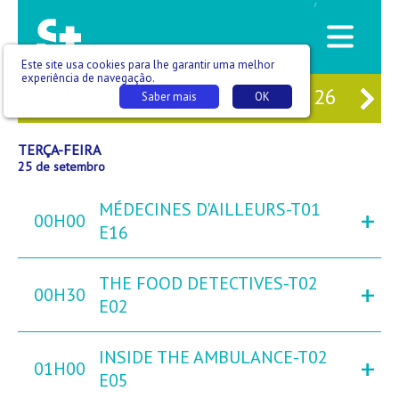
/
Este site usa cookies para lhe garantir uma melhor
experiência de navegação.
M
23
SEG
24
TER
25
QUA
26
QU
Saber mais
OK
TERÇA-FEIRA
25 de setembro
MÉDECINES D'AILLEURS-T01
+
00H00
E16
THE FOOD DETECTIVES-T02
+
00H30
E02
INSIDE THE AMBULANCE-T02
+
01H00
E05