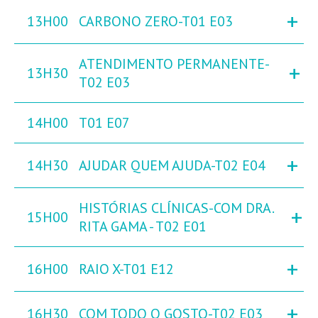
+
13H00
CARBONO ZERO-T01 E03
ATENDIMENTO PERMANENTE-
+
13H30
T02 E03
14H00
T01 E07
+
14H30
AJUDAR QUEM AJUDA-T02 E04
HISTÓRIAS CLÍNICAS-COM DRA.
+
15H00
RITA GAMA - T02 E01
+
16H00
RAIO X-T01 E12
+
16H30
COM TODO O GOSTO-T02 E03