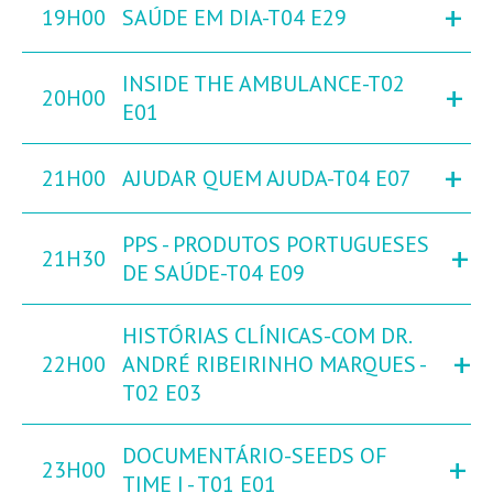
+
19H00
SAÚDE EM DIA-T04 E29
INSIDE THE AMBULANCE-T02
+
20H00
E01
+
21H00
AJUDAR QUEM AJUDA-T04 E07
PPS - PRODUTOS PORTUGUESES
+
21H30
DE SAÚDE-T04 E09
HISTÓRIAS CLÍNICAS-COM DR.
+
22H00
ANDRÉ RIBEIRINHO MARQUES -
T02 E03
DOCUMENTÁRIO-SEEDS OF
+
23H00
TIME I - T01 E01