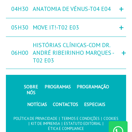
+
04H30
ANATOMIA DE VÉNUS-T04 E04
+
05H30
MOVE IT!-T02 E03
HISTÓRIAS CLÍNICAS-COM DR.
+
06H00
ANDRÉ RIBEIRINHO MARQUES -
T02 E03
SOBRE
PROGRAMAS
PROGRAMAÇÃO
NÓS
NOTÍCIAS
CONTACTOS
ESPECIAIS
POLÍTICA DE PRIVACIDADE
|
TERMOS E CONDIÇÕES
|
COOKIES
|
KIT DE IMPRENSA
|
ESTATUTO EDITORIAL
|
ÉTICA E COMPLIANCE