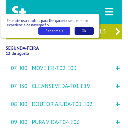
/
Este site usa cookies para lhe garantir uma melhor
experiência de navegação.
10
DOM
11
SEG
12
TER
13
QU
Saber mais
OK
SEGUNDA-FEIRA
12 de agosto
+
07H00
MOVE IT!-T02 E03
+
07H30
CLEANSEVEDA-T01 E19
+
08H00
DOUTOR AJUDA-T01 E02
+
09H00
PURA VIDA-T04 E06