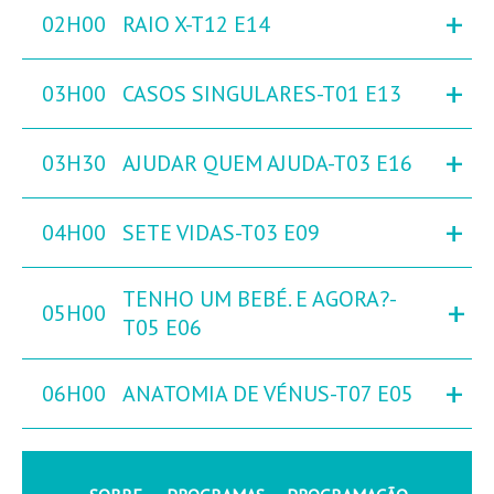
+
02H00
RAIO X-T12 E14
+
03H00
CASOS SINGULARES-T01 E13
+
03H30
AJUDAR QUEM AJUDA-T03 E16
+
04H00
SETE VIDAS-T03 E09
TENHO UM BEBÉ. E AGORA?-
+
05H00
T05 E06
+
06H00
ANATOMIA DE VÉNUS-T07 E05