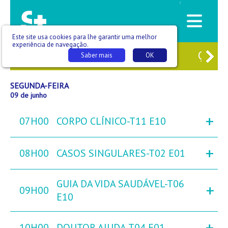
/
Este site usa cookies para lhe garantir uma melhor
experiência de navegação.
7
DOM
08
SEG
09
TER
10
QUA
Saber mais
OK
SEGUNDA-FEIRA
09 de junho
+
07H00
CORPO CLÍNICO-T11 E10
+
08H00
CASOS SINGULARES-T02 E01
GUIA DA VIDA SAUDÁVEL-T06
+
09H00
E10
+
10H00
DOUTOR AJUDA-T04 E01