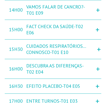
VAMOS FALAR DE CANCRO?-
+
14H00
T01 E09
FACT CHECK DA SAÚDE-T02
+
15H00
E06
CUIDADOS RESPIRATÓRIOS…
+
15H30
CONNOSCO-T01 E10
DESCUBRA AS DIFERENÇAS-
+
16H00
T02 E04
+
16H30
EFEITO PLACEBO-T04 E05
+
17H00
ENTRE TURNOS-T01 E03