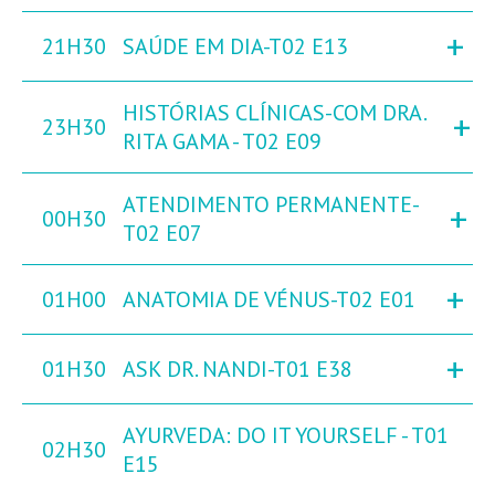
+
21H30
SAÚDE EM DIA-T02 E13
HISTÓRIAS CLÍNICAS-COM DRA.
+
23H30
RITA GAMA - T02 E09
ATENDIMENTO PERMANENTE-
+
00H30
T02 E07
+
01H00
ANATOMIA DE VÉNUS-T02 E01
+
01H30
ASK DR. NANDI-T01 E38
AYURVEDA: DO IT YOURSELF - T01
02H30
E15