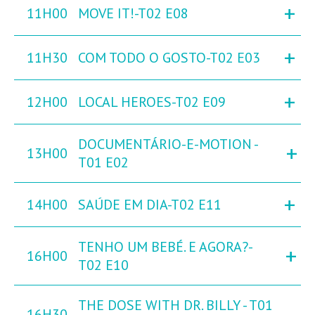
+
11H00
MOVE IT!-T02 E08
+
11H30
COM TODO O GOSTO-T02 E03
+
12H00
LOCAL HEROES-T02 E09
DOCUMENTÁRIO-E-MOTION -
+
13H00
T01 E02
+
14H00
SAÚDE EM DIA-T02 E11
TENHO UM BEBÉ. E AGORA?-
+
16H00
T02 E10
THE DOSE WITH DR. BILLY - T01
16H30