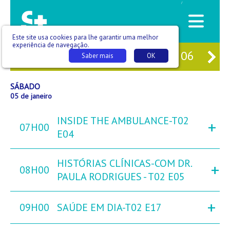
/
Este site usa cookies para lhe garantir uma melhor
experiência de navegação.
03
SEX
04
SÁB
05
DOM
06
SE
Saber mais
OK
SÁBADO
05 de janeiro
INSIDE THE AMBULANCE-T02
+
07H00
E04
HISTÓRIAS CLÍNICAS-COM DR.
+
08H00
PAULA RODRIGUES - T02 E05
+
09H00
SAÚDE EM DIA-T02 E17