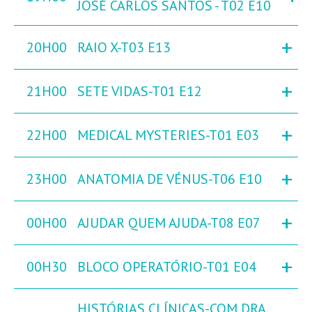
JOSÉ CARLOS SANTOS - T02 E10
+
20H00
RAIO X-T03 E13
+
21H00
SETE VIDAS-T01 E12
+
22H00
MEDICAL MYSTERIES-T01 E03
+
23H00
ANATOMIA DE VÉNUS-T06 E10
+
00H00
AJUDAR QUEM AJUDA-T08 E07
+
00H30
BLOCO OPERATÓRIO-T01 E04
HISTÓRIAS CLÍNICAS-COM DRA.