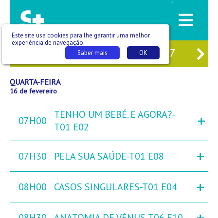
/
Este site usa cookies para lhe garantir uma melhor
experiência de navegação.
14
TER
15
QUA
16
QUI
17
SEX
Saber mais
OK
QUARTA-FEIRA
16 de fevereiro
TENHO UM BEBÉ. E AGORA?-
+
07H00
T01 E02
+
07H30
PELA SUA SAÚDE-T01 E08
+
08H00
CASOS SINGULARES-T01 E04
+
08H30
ANATOMIA DE VÉNUS-T06 E10