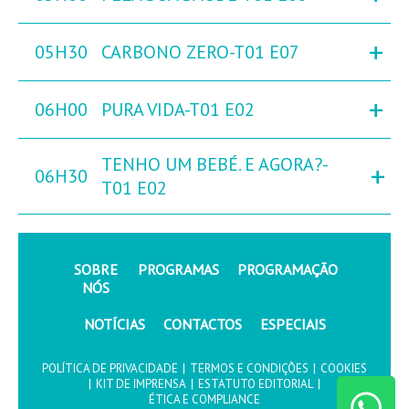
+
05H30
CARBONO ZERO-T01 E07
+
06H00
PURA VIDA-T01 E02
TENHO UM BEBÉ. E AGORA?-
+
06H30
T01 E02
SOBRE
PROGRAMAS
PROGRAMAÇÃO
NÓS
NOTÍCIAS
CONTACTOS
ESPECIAIS
POLÍTICA DE PRIVACIDADE
|
TERMOS E CONDIÇÕES
|
COOKIES
|
KIT DE IMPRENSA
|
ESTATUTO EDITORIAL
|
ÉTICA E COMPLIANCE