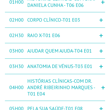
+
01H00
DANIELA CUNHA - T06 E06
+
02H00
CORPO CLÍNICO-T01 E03
+
02H30
RAIO X-T01 E06
+
03H00
AJUDAR QUEM AJUDA-T04 E01
+
03H30
ANATOMIA DE VÉNUS-T03 E01
HISTÓRIAS CLÍNICAS-COM DR.
+
04H00
ANDRÉ RIBEIRINHO MARQUES -
T01 E04
+
05H00
PELA SUA SAÚDE-T01 E08