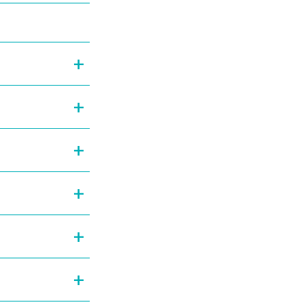
+
+
+
+
+
+