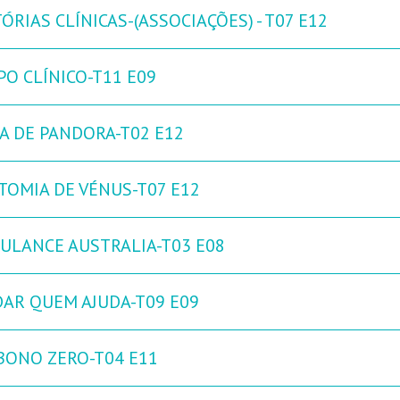
ÓRIAS CLÍNICAS-(ASSOCIAÇÕES) - T07 E12
PO CLÍNICO-T11 E09
XA DE PANDORA-T02 E12
TOMIA DE VÉNUS-T07 E12
ULANCE AUSTRALIA-T03 E08
DAR QUEM AJUDA-T09 E09
BONO ZERO-T04 E11