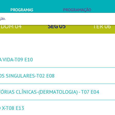
PROGRAMAS
PROGRAMAÇÃO
ção.
DOM
04
SEG
05
TER
06
 VIDA-T09 E10
OS SINGULARES-T02 E08
ÓRIAS CLÍNICAS-(DERMATOLOGIA) - T07 E04
 X-T08 E13