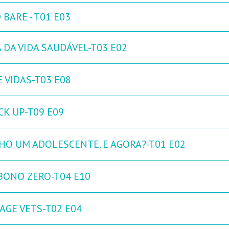
 BARE - T01 E03
 DA VIDA SAUDÁVEL-T03 E02
 VIDAS-T03 E08
CK UP-T09 E09
HO UM ADOLESCENTE. E AGORA?-T01 E02
BONO ZERO-T04 E10
AGE VETS-T02 E04