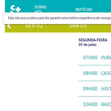
SOBRE
NOTÍCIAS
NÓS
Este site usa cookies para lhe garantir uma melhor experiência de navega
SEX
02
SÁB
03
SEGUNDA-FEIRA
05 de junho
07H00
PURA
08H00
CAS
09H00
HIST
10H00
RAIO