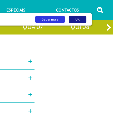
/
ESPECIAIS
CONTACTOS
Saber mais
OK
QUA
07
QUI
08
+
+
+
+