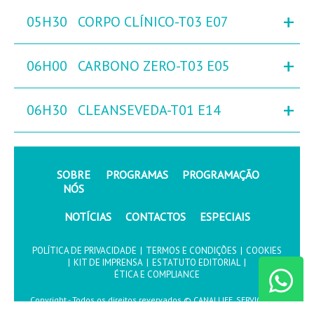
+
05H30
CORPO CLÍNICO-T03 E07
+
06H00
CARBONO ZERO-T03 E05
+
06H30
CLEANSEVEDA-T01 E14
SOBRE
PROGRAMAS
PROGRAMAÇÃO
NÓS
NOTÍCIAS
CONTACTOS
ESPECIAIS
POLÍTICA DE PRIVACIDADE
|
TERMOS E CONDIÇÕES
|
COOKIES
|
KIT DE IMPRENSA
|
ESTATUTO EDITORIAL
|
ÉTICA E COMPLIANCE
Copyright - Todos os direitos revervados © CANALLIFE, SERVIÇOS DE
COMUNICAÇÃO, S.A.2026