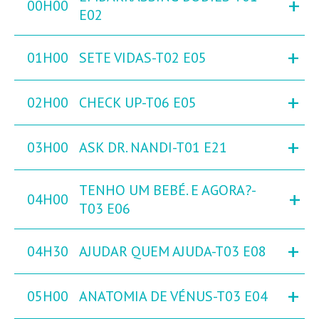
+
00H00
E02
+
01H00
SETE VIDAS-T02 E05
+
02H00
CHECK UP-T06 E05
+
03H00
ASK DR. NANDI-T01 E21
TENHO UM BEBÉ. E AGORA?-
+
04H00
T03 E06
+
04H30
AJUDAR QUEM AJUDA-T03 E08
+
05H00
ANATOMIA DE VÉNUS-T03 E04