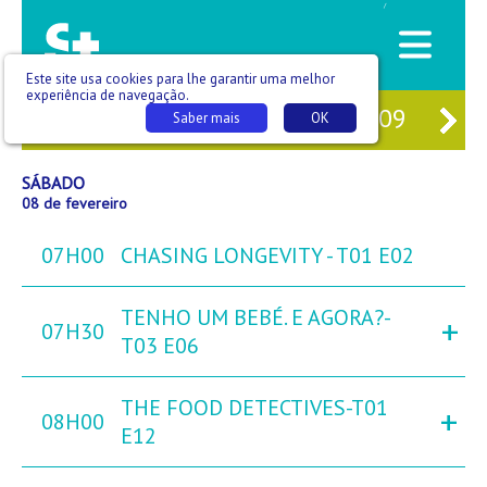
/
Este site usa cookies para lhe garantir uma melhor
experiência de navegação.
06
SEX
07
SÁB
08
DOM
09
SE
Saber mais
OK
SÁBADO
08 de fevereiro
07H00
CHASING LONGEVITY - T01 E02
TENHO UM BEBÉ. E AGORA?-
+
07H30
T03 E06
THE FOOD DETECTIVES-T01
+
08H00
E12