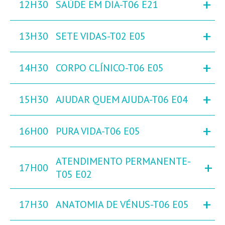
+
12H30
SAÚDE EM DIA-T06 E21
+
13H30
SETE VIDAS-T02 E05
+
14H30
CORPO CLÍNICO-T06 E05
+
15H30
AJUDAR QUEM AJUDA-T06 E04
+
16H00
PURA VIDA-T06 E05
ATENDIMENTO PERMANENTE-
+
17H00
T05 E02
+
17H30
ANATOMIA DE VÉNUS-T06 E05