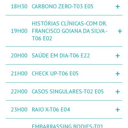
+
18H30
CARBONO ZERO-T03 E05
HISTÓRIAS CLÍNICAS-COM DR.
+
19H00
FRANCISCO GOIANA DA SILVA -
T06 E02
+
20H00
SAÚDE EM DIA-T06 E22
+
21H00
CHECK UP-T06 E05
+
22H00
CASOS SINGULARES-T02 E05
+
23H00
RAIO X-T06 E04
EMBARRASSING BODIES-T01