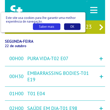
/
Este site usa cookies para lhe garantir uma melhor
experiência de navegação.
20
DOM
21
SEG
22
TER
23
QU
Saber mais
OK
SEGUNDA-FEIRA
22 de outubro
+
00H00
PURA VIDA-T02 E07
EMBARRASSING BODIES-T01
+
00H30
E19
01H00
T01 E04
+
02H00
SAÚDE EM DIA-T01 E98