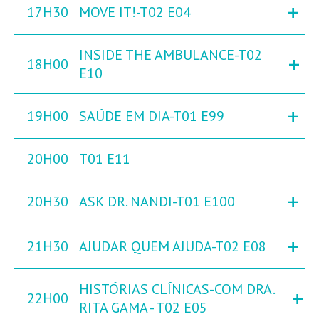
+
17H30
MOVE IT!-T02 E04
INSIDE THE AMBULANCE-T02
+
18H00
E10
+
19H00
SAÚDE EM DIA-T01 E99
20H00
T01 E11
+
20H30
ASK DR. NANDI-T01 E100
+
21H30
AJUDAR QUEM AJUDA-T02 E08
HISTÓRIAS CLÍNICAS-COM DRA.
+
22H00
RITA GAMA - T02 E05