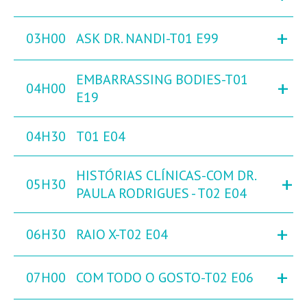
+
03H00
ASK DR. NANDI-T01 E99
EMBARRASSING BODIES-T01
+
04H00
E19
04H30
T01 E04
HISTÓRIAS CLÍNICAS-COM DR.
+
05H30
PAULA RODRIGUES - T02 E04
+
06H30
RAIO X-T02 E04
+
07H00
COM TODO O GOSTO-T02 E06