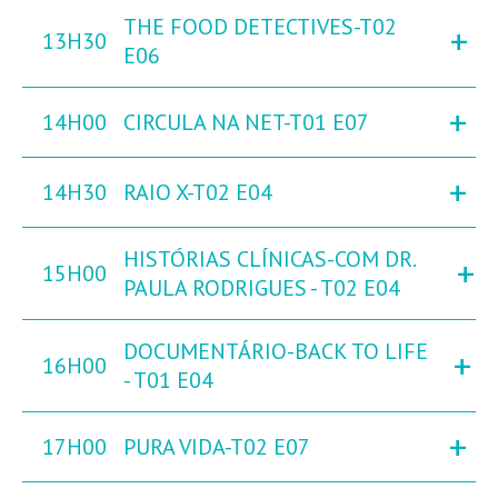
THE FOOD DETECTIVES-T02
+
13H30
E06
+
14H00
CIRCULA NA NET-T01 E07
+
14H30
RAIO X-T02 E04
HISTÓRIAS CLÍNICAS-COM DR.
+
15H00
PAULA RODRIGUES - T02 E04
DOCUMENTÁRIO-BACK TO LIFE
+
16H00
- T01 E04
+
17H00
PURA VIDA-T02 E07