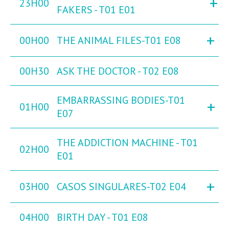
+
23H00
FAKERS - T01 E01
+
00H00
THE ANIMAL FILES-T01 E08
00H30
ASK THE DOCTOR - T02 E08
EMBARRASSING BODIES-T01
+
01H00
E07
THE ADDICTION MACHINE - T01
02H00
E01
+
03H00
CASOS SINGULARES-T02 E04
04H00
BIRTH DAY - T01 E08