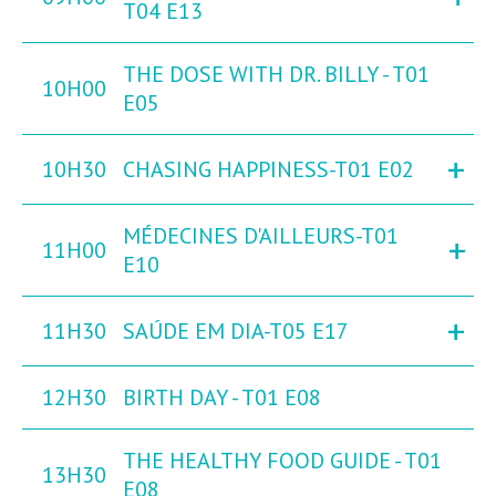
T04 E13
THE DOSE WITH DR. BILLY - T01
10H00
E05
+
10H30
CHASING HAPPINESS-T01 E02
MÉDECINES D'AILLEURS-T01
+
11H00
E10
+
11H30
SAÚDE EM DIA-T05 E17
12H30
BIRTH DAY - T01 E08
THE HEALTHY FOOD GUIDE - T01
13H30
E08