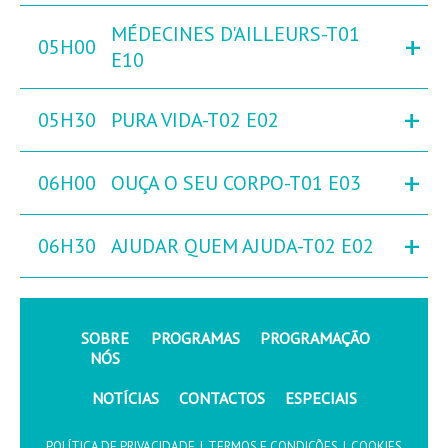
MÉDECINES D'AILLEURS-T01
+
05H00
E10
+
05H30
PURA VIDA-T02 E02
+
06H00
OUÇA O SEU CORPO-T01 E03
+
06H30
AJUDAR QUEM AJUDA-T02 E02
SOBRE
PROGRAMAS
PROGRAMAÇÃO
NÓS
NOTÍCIAS
CONTACTOS
ESPECIAIS
POLÍTICA DE PRIVACIDADE
|
TERMOS E CONDIÇÕES
|
COOKIES