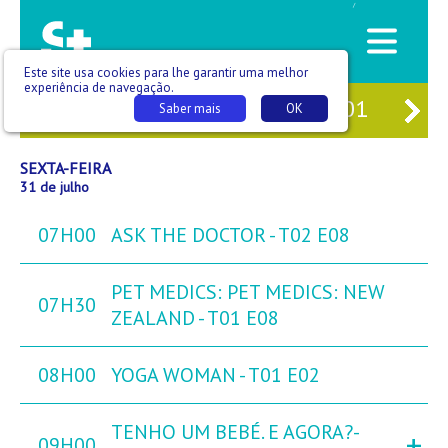
/
Este site usa cookies para lhe garantir uma melhor
experiência de navegação.
29
QUI
30
SEX
31
SÁB
01
DO
Saber mais
OK
SEXTA-FEIRA
31 de julho
07H00
ASK THE DOCTOR - T02 E08
PET MEDICS: PET MEDICS: NEW
07H30
ZEALAND - T01 E08
08H00
YOGA WOMAN - T01 E02
TENHO UM BEBÉ. E AGORA?-
+
09H00