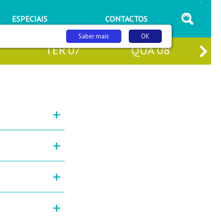
/
ESPECIAIS
CONTACTOS
Saber mais
OK
TER
07
QUA
08
+
+
+
+