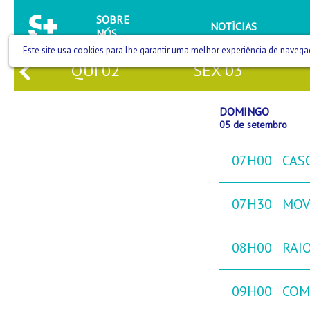
SOBRE
NOTÍCIAS
NÓS
Este site usa cookies para lhe garantir uma melhor experiência de navega
1
QUI
02
SEX
03
DOMINGO
05 de setembro
07H00
CAS
07H30
MOVE
08H00
RAIO
09H00
COM