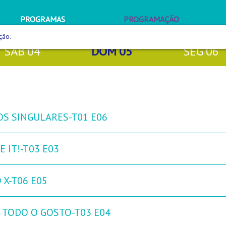
PROGRAMAS
PROGRAMAÇÃO
ção.
SÁB
04
DOM
05
SEG
06
OS SINGULARES-T01 E06
 IT!-T03 E03
 X-T06 E05
 TODO O GOSTO-T03 E04