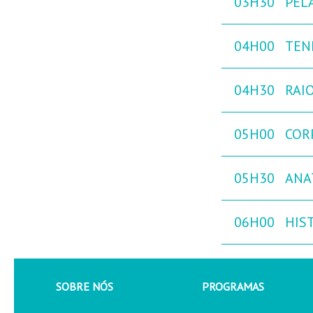
03H30
PEL
04H00
TEN
04H30
RAIO
05H00
COR
05H30
ANA
06H00
HIST
SOBRE NÓS
PROGRAMAS