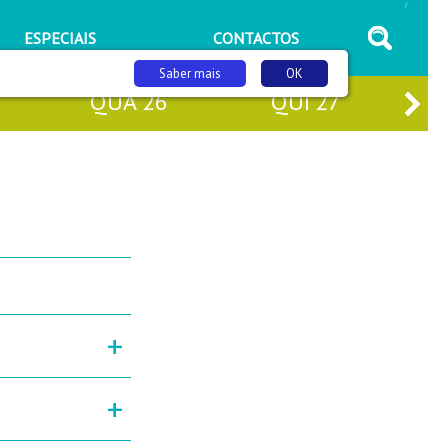
/
ESPECIAIS
CONTACTOS
Saber mais
OK
QUA
26
QUI
27
+
+