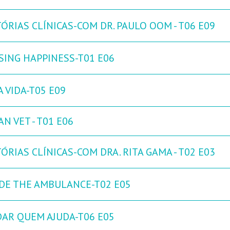
ÓRIAS CLÍNICAS-COM DR. PAULO OOM - T06 E09
SING HAPPINESS-T01 E06
 VIDA-T05 E09
N VET - T01 E06
ÓRIAS CLÍNICAS-COM DRA. RITA GAMA - T02 E03
IDE THE AMBULANCE-T02 E05
DAR QUEM AJUDA-T06 E05