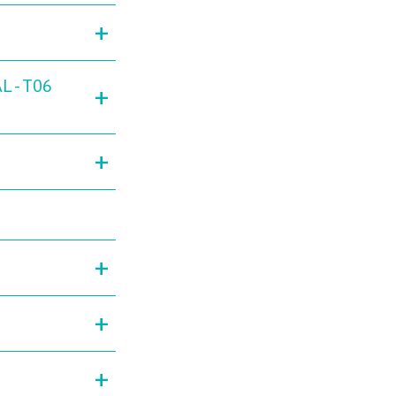
+
L - T06
+
+
+
+
+