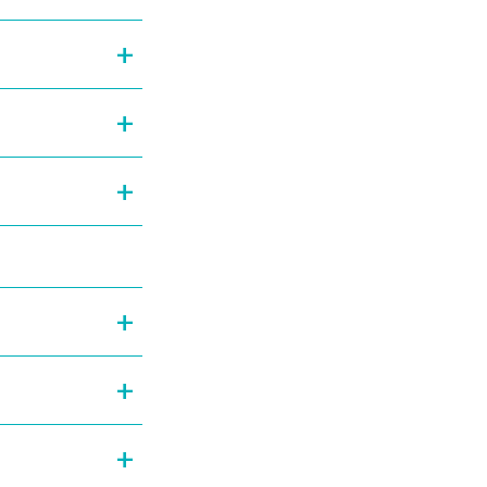
+
+
+
+
+
+