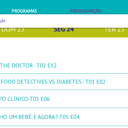
PROGRAMAS
PROGRAMAÇÃO
ção.
DOM
23
SEG
24
TER
25
THE DOCTOR - T02 E12
FOOD DETECTIVES VS DIABETES - T01 E02
PO CLÍNICO-T05 E06
HO UM BEBÉ. E AGORA?-T05 E04