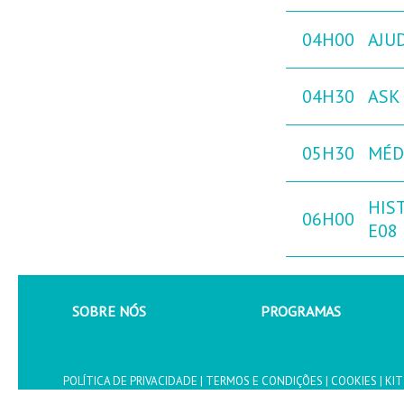
04H00
AJU
04H30
ASK 
05H30
MÉD
HIST
06H00
E08
SOBRE NÓS
PROGRAMAS
POLÍTICA DE PRIVACIDADE
|
TERMOS E CONDIÇÕES
|
COOKIES
|
KIT
Copyright - Todos os direitos revervados © CANALLIFE, SERVIÇOS DE