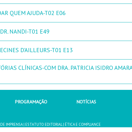
DAR QUEM AJUDA-T02 E06
DR. NANDI-T01 E49
ECINES D'AILLEURS-T01 E13
ÓRIAS CLÍNICAS-COM DRA. PATRICIA ISIDRO AMARA
PROGRAMAÇÃO
NOTÍCIAS
 DE IMPRENSA
|
ESTATUTO EDITORIAL
|
ÉTICA E COMPLIANCE
 COMUNICAÇÃO, S.A.2026