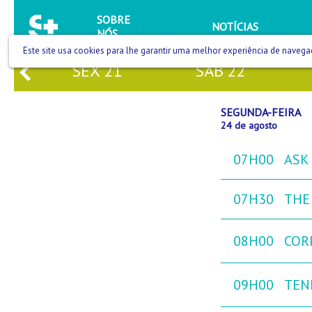
SOBRE
NOTÍCIAS
NÓS
Este site usa cookies para lhe garantir uma melhor experiência de navega
SEX
21
SÁB
22
SEGUNDA-FEIRA
24 de agosto
07H00
ASK 
07H30
THE 
08H00
COR
09H00
TEN