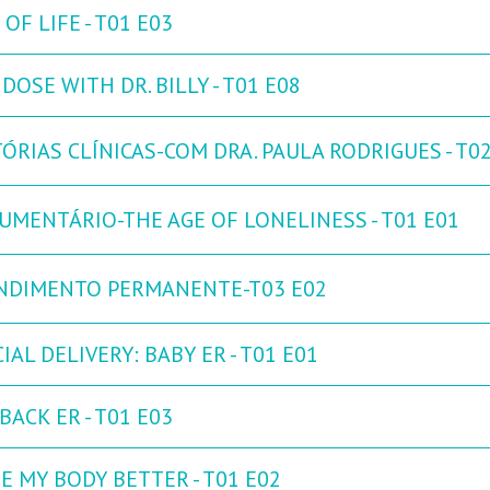
 OF LIFE - T01 E03
DOSE WITH DR. BILLY - T01 E08
ÓRIAS CLÍNICAS-COM DRA. PAULA RODRIGUES - T0
UMENTÁRIO-THE AGE OF LONELINESS - T01 E01
NDIMENTO PERMANENTE-T03 E02
IAL DELIVERY: BABY ER - T01 E01
ACK ER - T01 E03
E MY BODY BETTER - T01 E02