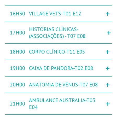
+
16H30
VILLAGE VETS-T01 E12
HISTÓRIAS CLÍNICAS-
+
17H00
(ASSOCIAÇÕES) - T07 E08
+
18H00
CORPO CLÍNICO-T11 E05
+
19H00
CAIXA DE PANDORA-T02 E08
+
20H00
ANATOMIA DE VÉNUS-T07 E08
AMBULANCE AUSTRALIA-T03
+
21H00
E04