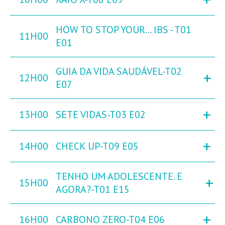
HOW TO STOP YOUR... IBS - T01
11H00
E01
GUIA DA VIDA SAUDÁVEL-T02
+
12H00
E07
+
13H00
SETE VIDAS-T03 E02
+
14H00
CHECK UP-T09 E05
TENHO UM ADOLESCENTE. E
+
15H00
AGORA?-T01 E15
+
16H00
CARBONO ZERO-T04 E06