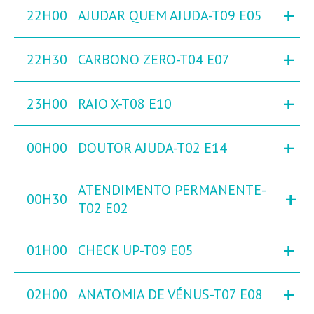
+
22H00
AJUDAR QUEM AJUDA-T09 E05
+
22H30
CARBONO ZERO-T04 E07
+
23H00
RAIO X-T08 E10
+
00H00
DOUTOR AJUDA-T02 E14
ATENDIMENTO PERMANENTE-
+
00H30
T02 E02
+
01H00
CHECK UP-T09 E05
+
02H00
ANATOMIA DE VÉNUS-T07 E08