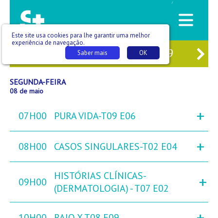
/
Este site usa cookies para lhe garantir uma melhor
experiência de navegação.
06
DOM
07
SEG
08
TER
09
QUA
Saber mais
OK
SEGUNDA-FEIRA
08 de maio
+
07H00
PURA VIDA-T09 E06
+
08H00
CASOS SINGULARES-T02 E04
HISTÓRIAS CLÍNICAS-
+
09H00
(DERMATOLOGIA) - T07 E02
+
10H00
RAIO X-T08 E09