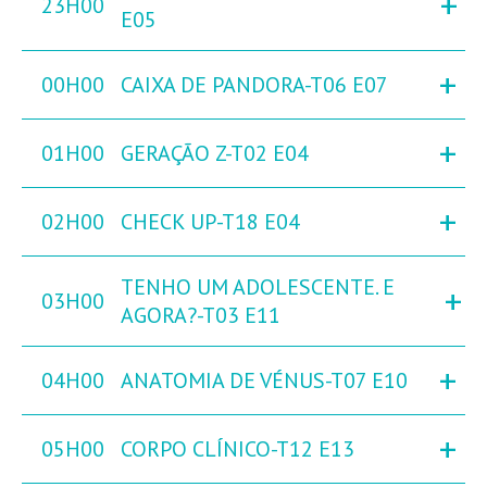
+
23H00
E05
+
00H00
CAIXA DE PANDORA-T06 E07
+
01H00
GERAÇÃO Z-T02 E04
+
02H00
CHECK UP-T18 E04
TENHO UM ADOLESCENTE. E
+
03H00
AGORA?-T03 E11
+
04H00
ANATOMIA DE VÉNUS-T07 E10
+
05H00
CORPO CLÍNICO-T12 E13