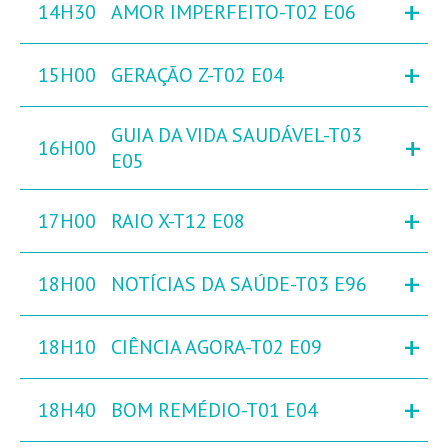
+
14H30
AMOR IMPERFEITO-T02 E06
+
15H00
GERAÇÃO Z-T02 E04
GUIA DA VIDA SAUDÁVEL-T03
+
16H00
E05
+
17H00
RAIO X-T12 E08
+
18H00
NOTÍCIAS DA SAÚDE-T03 E96
+
18H10
CIÊNCIA AGORA-T02 E09
+
18H40
BOM REMÉDIO-T01 E04