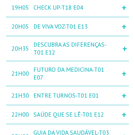
+
19H05
CHECK UP-T18 E04
+
20H05
DE VIVA VOZ-T01 E13
DESCUBRA AS DIFERENÇAS-
+
20H35
T01 E12
FUTURO DA MEDICINA-T01
+
21H00
E07
+
21H30
ENTRE TURNOS-T01 E01
+
22H00
SAÚDE QUE SE LÊ-T01 E12
GUIA DA VIDA SAUDÁVEL-T03