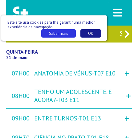
/
Este site usa cookies para lhe garantir uma melhor
experiência de navegação.
9
QUA
20
QUI
21
SEX
22
SÁB
2
Saber mais
OK
QUINTA-FEIRA
21 de maio
+
07H00
ANATOMIA DE VÉNUS-T07 E10
TENHO UM ADOLESCENTE. E
+
08H00
AGORA?-T03 E11
+
09H00
ENTRE TURNOS-T01 E13
+
09H30
CIÊNCIA NO PRATO-T01 E18