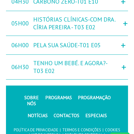
+
04H30
CARBONO ZERO-T01 E10
HISTÓRIAS CLÍNICAS-COM DRA.
+
05H00
CÍRIA PEREIRA - T03 E02
+
06H00
PELA SUA SAÚDE-T01 E05
TENHO UM BEBÉ. E AGORA?-
+
06H30
T03 E02
SOBRE
PROGRAMAS
PROGRAMAÇÃO
NÓS
NOTÍCIAS
CONTACTOS
ESPECIAIS
POLÍTICA DE PRIVACIDADE
|
TERMOS E CONDIÇÕES
|
COOKIES