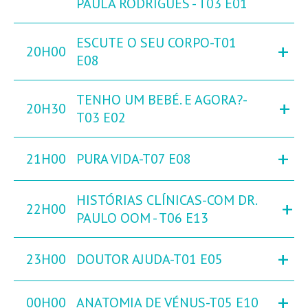
PAULA RODRIGUES - T03 E01
ESCUTE O SEU CORPO-T01
+
20H00
E08
TENHO UM BEBÉ. E AGORA?-
+
20H30
T03 E02
+
21H00
PURA VIDA-T07 E08
HISTÓRIAS CLÍNICAS-COM DR.
+
22H00
PAULO OOM - T06 E13
+
23H00
DOUTOR AJUDA-T01 E05
+
00H00
ANATOMIA DE VÉNUS-T05 E10