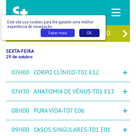
/
Este site usa cookies para lhe garantir uma melhor
experiência de navegação.
27
QUI
28
SEX
29
SÁB
30
DO
Saber mais
OK
SEXTA-FEIRA
29 de outubro
+
07H00
CORPO CLÍNICO-T02 E12
+
07H30
ANATOMIA DE VÉNUS-T01 E13
+
08H00
PURA VIDA-T07 E06
+
09H00
CASOS SINGULARES-T01 E01