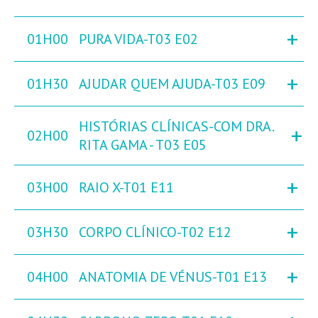
+
01H00
PURA VIDA-T03 E02
+
01H30
AJUDAR QUEM AJUDA-T03 E09
HISTÓRIAS CLÍNICAS-COM DRA.
+
02H00
RITA GAMA - T03 E05
+
03H00
RAIO X-T01 E11
+
03H30
CORPO CLÍNICO-T02 E12
+
04H00
ANATOMIA DE VÉNUS-T01 E13