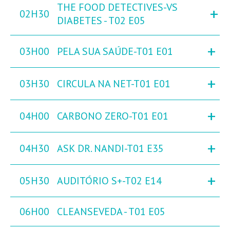
THE FOOD DETECTIVES-VS
+
02H30
DIABETES - T02 E05
+
03H00
PELA SUA SAÚDE-T01 E01
+
03H30
CIRCULA NA NET-T01 E01
+
04H00
CARBONO ZERO-T01 E01
+
04H30
ASK DR. NANDI-T01 E35
+
05H30
AUDITÓRIO S+-T02 E14
06H00
CLEANSEVEDA - T01 E05