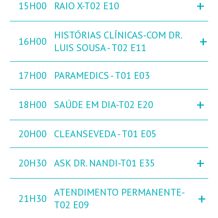
+
15H00
RAIO X-T02 E10
HISTÓRIAS CLÍNICAS-COM DR.
+
16H00
LUIS SOUSA - T02 E11
17H00
PARAMEDICS - T01 E03
+
18H00
SAÚDE EM DIA-T02 E20
20H00
CLEANSEVEDA - T01 E05
+
20H30
ASK DR. NANDI-T01 E35
ATENDIMENTO PERMANENTE-
+
21H30
T02 E09