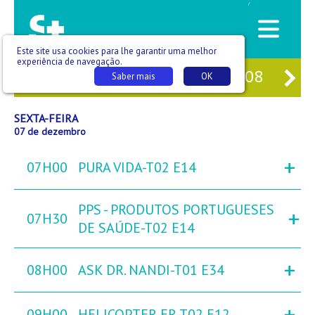
/
Este site usa cookies para lhe garantir uma melhor
experiência de navegação.
A
05
QUI
06
SEX
07
SÁB
08
DO
Saber mais
OK
SEXTA-FEIRA
07 de dezembro
+
07H00
PURA VIDA-T02 E14
PPS - PRODUTOS PORTUGUESES
+
07H30
DE SAÚDE-T02 E14
+
08H00
ASK DR. NANDI-T01 E34
+
09H00
HELICOPTER ER-T02 E12