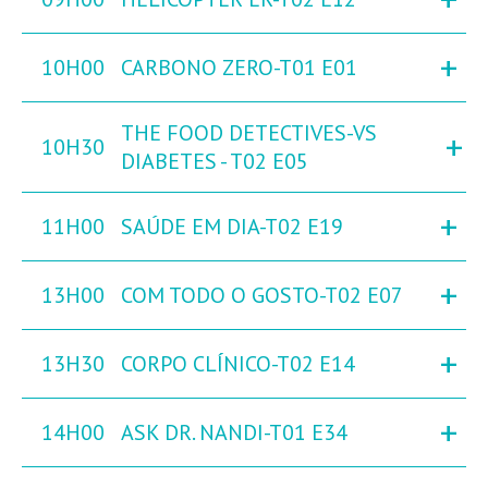
+
10H00
CARBONO ZERO-T01 E01
THE FOOD DETECTIVES-VS
+
10H30
DIABETES - T02 E05
+
11H00
SAÚDE EM DIA-T02 E19
+
13H00
COM TODO O GOSTO-T02 E07
+
13H30
CORPO CLÍNICO-T02 E14
+
14H00
ASK DR. NANDI-T01 E34