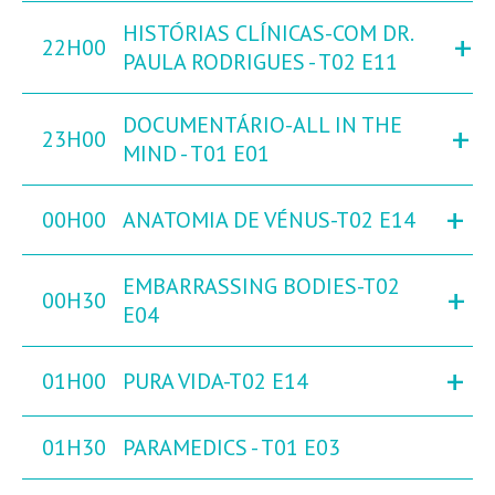
HISTÓRIAS CLÍNICAS-COM DR.
+
22H00
PAULA RODRIGUES - T02 E11
DOCUMENTÁRIO-ALL IN THE
+
23H00
MIND - T01 E01
+
00H00
ANATOMIA DE VÉNUS-T02 E14
EMBARRASSING BODIES-T02
+
00H30
E04
+
01H00
PURA VIDA-T02 E14
01H30
PARAMEDICS - T01 E03