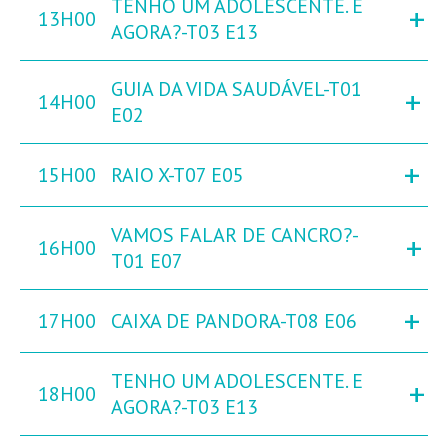
TENHO UM ADOLESCENTE. E
+
13H00
AGORA?-T03 E13
GUIA DA VIDA SAUDÁVEL-T01
+
14H00
E02
+
15H00
RAIO X-T07 E05
VAMOS FALAR DE CANCRO?-
+
16H00
T01 E07
+
17H00
CAIXA DE PANDORA-T08 E06
TENHO UM ADOLESCENTE. E
+
18H00
AGORA?-T03 E13