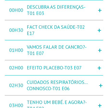
DESCUBRA AS DIFERENÇAS-
+
00H00
T01 E03
FACT CHECK DA SAÚDE-T02
+
00H30
E17
VAMOS FALAR DE CANCRO?-
+
01H00
T01 E07
+
02H00
EFEITO PLACEBO-T03 E07
CUIDADOS RESPIRATÓRIOS…
+
02H30
CONNOSCO-T01 E06
TENHO UM BEBÉ. E AGORA?-
+
03H00