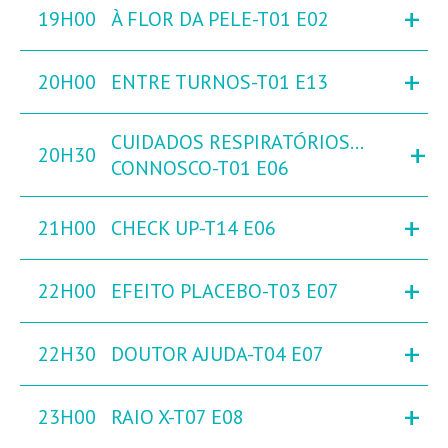
+
19H00
À FLOR DA PELE-T01 E02
+
20H00
ENTRE TURNOS-T01 E13
CUIDADOS RESPIRATÓRIOS…
+
20H30
CONNOSCO-T01 E06
+
21H00
CHECK UP-T14 E06
+
22H00
EFEITO PLACEBO-T03 E07
+
22H30
DOUTOR AJUDA-T04 E07
+
23H00
RAIO X-T07 E08