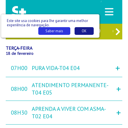
/
Este site usa cookies para lhe garantir uma melhor
experiência de navegação.
6
SEG
17
TER
18
QUA
19
QUI
Saber mais
OK
TERÇA-FEIRA
18 de fevereiro
+
07H00
PURA VIDA-T04 E04
ATENDIMENTO PERMANENTE-
+
08H00
T04 E05
APRENDA A VIVER COM ASMA-
+
08H30
T02 E04