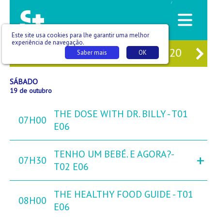
/
Este site usa cookies para lhe garantir uma melhor
experiência de navegação.
17
SEX
18
SÁB
19
DOM
20
SE
Saber mais
OK
SÁBADO
19 de outubro
THE DOSE WITH DR. BILLY - T01
07H00
E06
TENHO UM BEBÉ. E AGORA?-
+
07H30
T02 E06
THE HEALTHY FOOD GUIDE - T01
08H00
E06