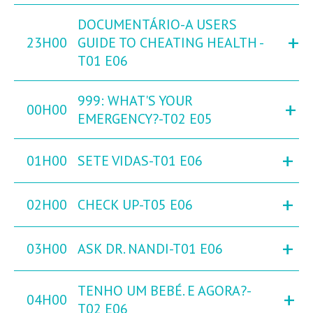
DOCUMENTÁRIO-A USERS
+
23H00
GUIDE TO CHEATING HEALTH -
T01 E06
999: WHAT'S YOUR
+
00H00
EMERGENCY?-T02 E05
+
01H00
SETE VIDAS-T01 E06
+
02H00
CHECK UP-T05 E06
+
03H00
ASK DR. NANDI-T01 E06
TENHO UM BEBÉ. E AGORA?-
+
04H00
T02 E06