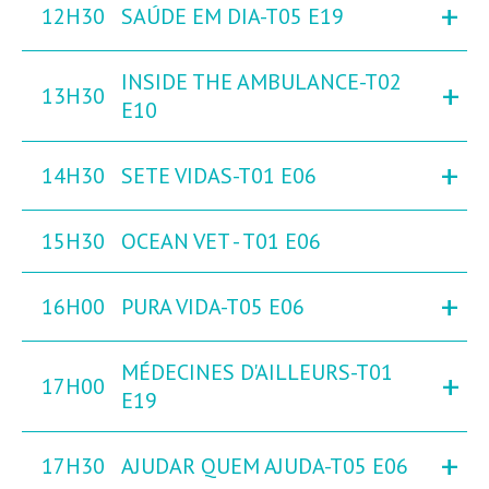
+
12H30
SAÚDE EM DIA-T05 E19
INSIDE THE AMBULANCE-T02
+
13H30
E10
+
14H30
SETE VIDAS-T01 E06
15H30
OCEAN VET - T01 E06
+
16H00
PURA VIDA-T05 E06
MÉDECINES D'AILLEURS-T01
+
17H00
E19
+
17H30
AJUDAR QUEM AJUDA-T05 E06