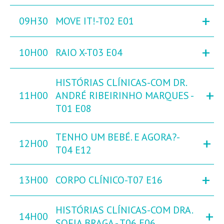
+
09H30
MOVE IT!-T02 E01
+
10H00
RAIO X-T03 E04
HISTÓRIAS CLÍNICAS-COM DR.
+
11H00
ANDRÉ RIBEIRINHO MARQUES -
T01 E08
TENHO UM BEBÉ. E AGORA?-
+
12H00
T04 E12
+
13H00
CORPO CLÍNICO-T07 E16
HISTÓRIAS CLÍNICAS-COM DRA.
+
14H00
SOFIA BRAGA - T06 E06