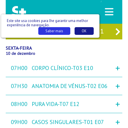
/
Este site usa cookies para lhe garantir uma melhor
experiência de navegação.
08
QUI
09
SEX
10
SÁB
11
DO
Saber mais
OK
SEXTA-FEIRA
10 de dezembro
+
07H00
CORPO CLÍNICO-T03 E10
+
07H30
ANATOMIA DE VÉNUS-T02 E06
+
08H00
PURA VIDA-T07 E12
+
09H00
CASOS SINGULARES-T01 E07