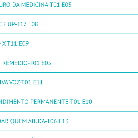
URO DA MEDICINA-T01 E05
CK UP-T17 E08
 X-T11 E09
 REMÉDIO-T01 E05
IVA VOZ-T01 E11
NDIMENTO PERMANENTE-T01 E10
DAR QUEM AJUDA-T06 E13