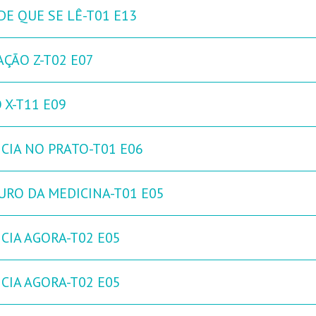
DE QUE SE LÊ-T01 E13
AÇÃO Z-T02 E07
 X-T11 E09
NCIA NO PRATO-T01 E06
URO DA MEDICINA-T01 E05
NCIA AGORA-T02 E05
NCIA AGORA-T02 E05