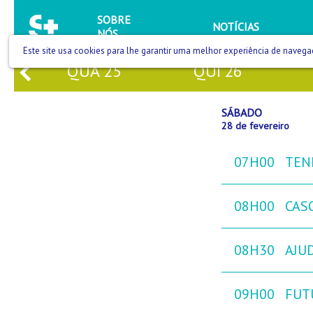
SOBRE
NOTÍCIAS
NÓS
Este site usa cookies para lhe garantir uma melhor experiência de navega
QUA
25
QUI
26
SÁBADO
28 de fevereiro
07H00
TEN
08H00
CAS
08H30
AJU
09H00
FUT