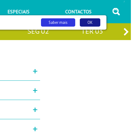
/
ESPECIAIS
CONTACTOS
Saber mais
OK
SEG
02
TER
03
+
+
+
+