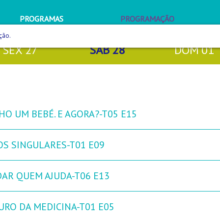
PROGRAMAS
PROGRAMAÇÃO
ção.
SEX
27
SÁB
28
DOM
01
HO UM BEBÉ. E AGORA?-T05 E15
OS SINGULARES-T01 E09
DAR QUEM AJUDA-T06 E13
URO DA MEDICINA-T01 E05