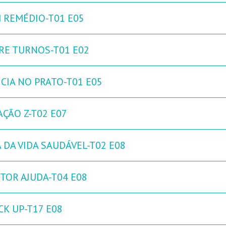
 REMÉDIO-T01 E05
RE TURNOS-T01 E02
NCIA NO PRATO-T01 E05
AÇÃO Z-T02 E07
 DA VIDA SAUDÁVEL-T02 E08
TOR AJUDA-T04 E08
CK UP-T17 E08