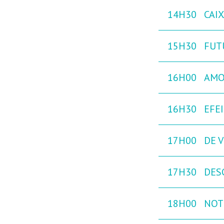
14H30
CAI
15H30
FUT
16H00
AMO
16H30
EFE
17H00
DE V
17H30
DES
18H00
NOT