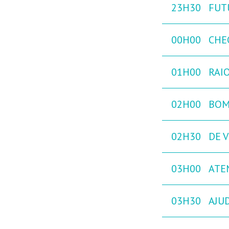
23H30
FUT
00H00
CHE
01H00
RAIO
02H00
BOM
02H30
DE V
03H00
ATE
03H30
AJU