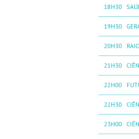
18H30
SAÚ
19H30
GER
20H30
RAIO
21H30
CIÊ
22H00
FUT
22H30
CIÊ
23H00
CIÊ