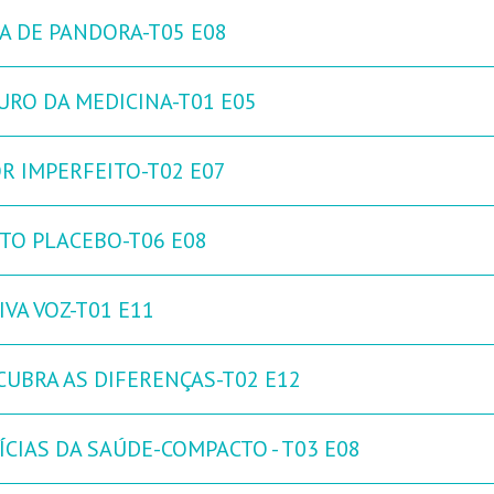
XA DE PANDORA-T05 E08
URO DA MEDICINA-T01 E05
R IMPERFEITO-T02 E07
ITO PLACEBO-T06 E08
IVA VOZ-T01 E11
CUBRA AS DIFERENÇAS-T02 E12
ÍCIAS DA SAÚDE-COMPACTO - T03 E08