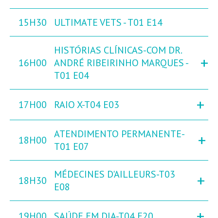
15H30
ULTIMATE VETS - T01 E14
HISTÓRIAS CLÍNICAS-COM DR.
+
16H00
ANDRÉ RIBEIRINHO MARQUES -
T01 E04
+
17H00
RAIO X-T04 E03
ATENDIMENTO PERMANENTE-
+
18H00
T01 E07
MÉDECINES D'AILLEURS-T03
+
18H30
E08
+
19H00
SAÚDE EM DIA-T04 E20