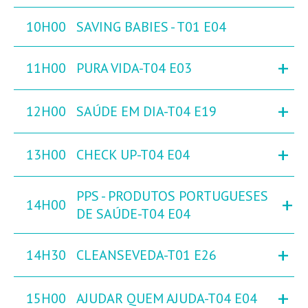
10H00
SAVING BABIES - T01 E04
+
11H00
PURA VIDA-T04 E03
+
12H00
SAÚDE EM DIA-T04 E19
+
13H00
CHECK UP-T04 E04
PPS - PRODUTOS PORTUGUESES
+
14H00
DE SAÚDE-T04 E04
+
14H30
CLEANSEVEDA-T01 E26
+
15H00
AJUDAR QUEM AJUDA-T04 E04