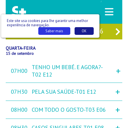
/
Este site usa cookies para lhe garantir uma melhor
experiência de navegação.
13
TER
14
QUA
15
QUI
16
SEX
Saber mais
OK
QUARTA-FEIRA
15 de setembro
TENHO UM BEBÉ. E AGORA?-
+
07H00
T02 E12
+
07H30
PELA SUA SAÚDE-T01 E12
+
08H00
COM TODO O GOSTO-T03 E06
+
08H30
CASOS SINGULARES-T01 E08