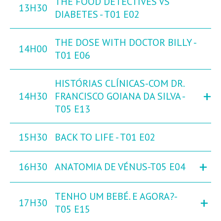
THE FOOD DETECTIVES VS
13H30
DIABETES - T01 E02
THE DOSE WITH DOCTOR BILLY -
14H00
T01 E06
HISTÓRIAS CLÍNICAS-COM DR.
+
14H30
FRANCISCO GOIANA DA SILVA -
T05 E13
15H30
BACK TO LIFE - T01 E02
+
16H30
ANATOMIA DE VÉNUS-T05 E04
TENHO UM BEBÉ. E AGORA?-
+
17H30
T05 E15