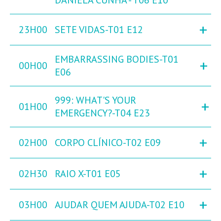
DANIELA CUNHA - T06 E10
+
23H00
SETE VIDAS-T01 E12
EMBARRASSING BODIES-T01
+
00H00
E06
999: WHAT'S YOUR
+
01H00
EMERGENCY?-T04 E23
+
02H00
CORPO CLÍNICO-T02 E09
+
02H30
RAIO X-T01 E05
+
03H00
AJUDAR QUEM AJUDA-T02 E10