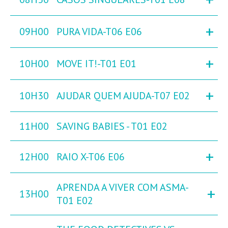
+
09H00
PURA VIDA-T06 E06
+
10H00
MOVE IT!-T01 E01
+
10H30
AJUDAR QUEM AJUDA-T07 E02
11H00
SAVING BABIES - T01 E02
+
12H00
RAIO X-T06 E06
APRENDA A VIVER COM ASMA-
+
13H00
T01 E02