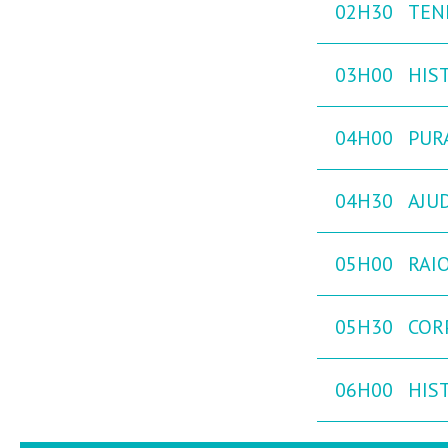
02H30
TEN
03H00
HIST
04H00
PURA
04H30
AJU
05H00
RAIO
05H30
COR
06H00
HIST