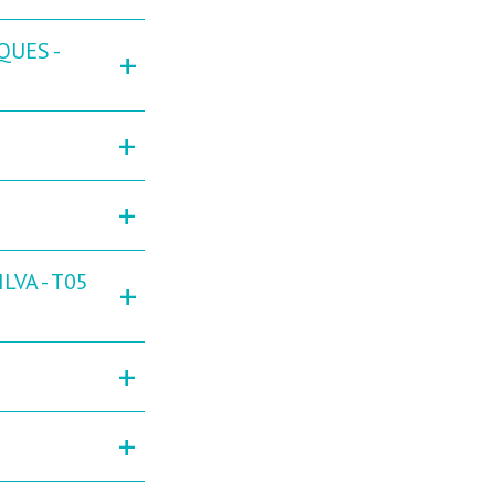
QUES -
+
+
+
LVA - T05
+
+
+