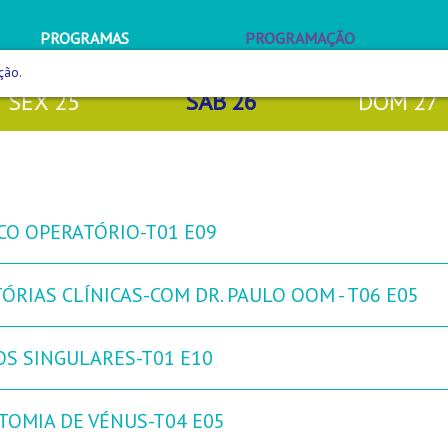
PROGRAMAS
PROGRAMAÇÃO
ção.
SEX
25
SÁB
26
DOM
27
CO OPERATÓRIO-T01 E09
ÓRIAS CLÍNICAS-COM DR. PAULO OOM - T06 E05
OS SINGULARES-T01 E10
TOMIA DE VÉNUS-T04 E05