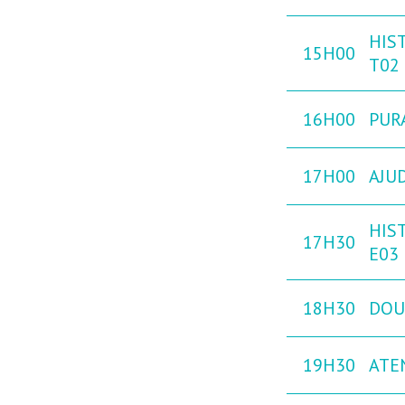
HIS
15H00
T02
16H00
PURA
17H00
AJU
HIST
17H30
E03
18H30
DOU
19H30
ATE