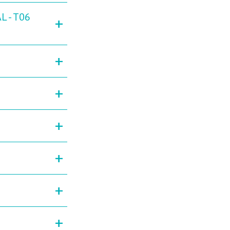
L - T06
+
+
+
+
+
+
+