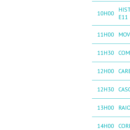
HIST
10H00
E11
11H00
MOVE
11H30
COM
12H00
CAR
12H30
CAS
13H00
RAIO
14H00
COR