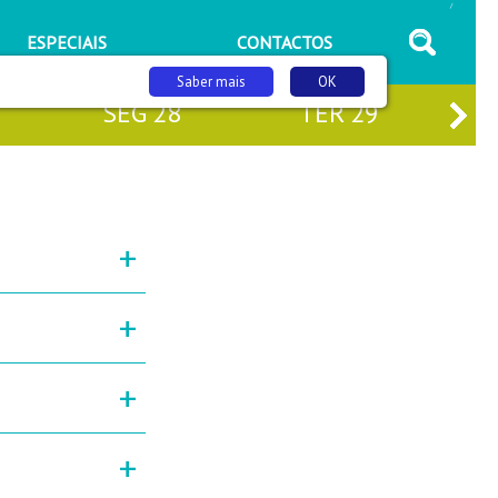
/
ESPECIAIS
CONTACTOS
Saber mais
OK
SEG
28
TER
29
+
+
+
+