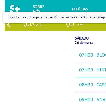
SOBRE
NOTÍCIAS
NÓS
Este site usa cookies para lhe garantir uma melhor experiência de navega
QUA
23
QUI
24
SÁBADO
26 de março
07H00
BLO
07H30
HIST
08H30
CAS
09H00
ANA