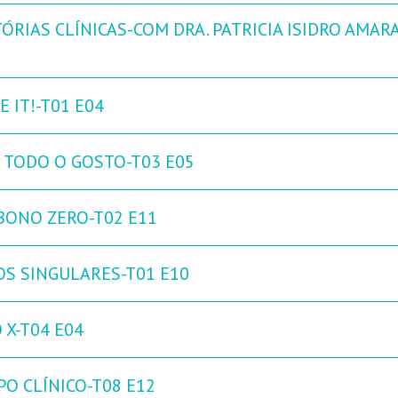
ÓRIAS CLÍNICAS-COM DRA. PATRICIA ISIDRO AMARA
 IT!-T01 E04
 TODO O GOSTO-T03 E05
BONO ZERO-T02 E11
OS SINGULARES-T01 E10
 X-T04 E04
PO CLÍNICO-T08 E12