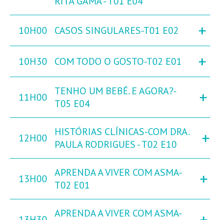
RITA GAMA - T01 E04
+
10H00
CASOS SINGULARES-T01 E02
+
10H30
COM TODO O GOSTO-T02 E01
TENHO UM BEBÉ. E AGORA?-
+
11H00
T05 E04
HISTÓRIAS CLÍNICAS-COM DRA.
+
12H00
PAULA RODRIGUES - T02 E10
APRENDA A VIVER COM ASMA-
+
13H00
T02 E01
APRENDA A VIVER COM ASMA-
+
13H30