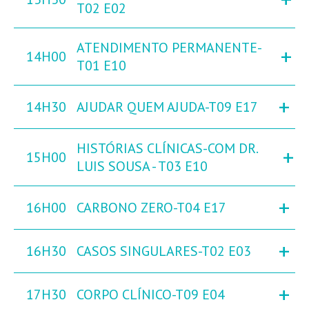
T02 E02
ATENDIMENTO PERMANENTE-
+
14H00
T01 E10
+
14H30
AJUDAR QUEM AJUDA-T09 E17
HISTÓRIAS CLÍNICAS-COM DR.
+
15H00
LUIS SOUSA - T03 E10
+
16H00
CARBONO ZERO-T04 E17
+
16H30
CASOS SINGULARES-T02 E03
+
17H30
CORPO CLÍNICO-T09 E04