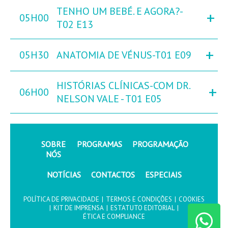
TENHO UM BEBÉ. E AGORA?-
+
05H00
T02 E13
+
05H30
ANATOMIA DE VÉNUS-T01 E09
HISTÓRIAS CLÍNICAS-COM DR.
+
06H00
NELSON VALE - T01 E05
SOBRE
PROGRAMAS
PROGRAMAÇÃO
NÓS
NOTÍCIAS
CONTACTOS
ESPECIAIS
POLÍTICA DE PRIVACIDADE
|
TERMOS E CONDIÇÕES
|
COOKIES
|
KIT DE IMPRENSA
|
ESTATUTO EDITORIAL
|
ÉTICA E COMPLIANCE