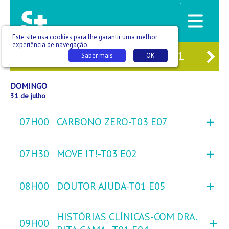
/
Este site usa cookies para lhe garantir uma melhor
experiência de navegação.
29
SÁB
30
DOM
31
SEG
01
TER
Saber mais
OK
DOMINGO
31 de julho
+
07H00
CARBONO ZERO-T03 E07
+
07H30
MOVE IT!-T03 E02
+
08H00
DOUTOR AJUDA-T01 E05
HISTÓRIAS CLÍNICAS-COM DRA.
+
09H00