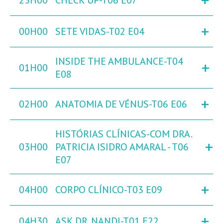
+
23H00
CHECK UP-T06 E07
+
00H00
SETE VIDAS-T02 E04
INSIDE THE AMBULANCE-T04
+
01H00
E08
+
02H00
ANATOMIA DE VÉNUS-T06 E06
HISTÓRIAS CLÍNICAS-COM DRA.
+
03H00
PATRICIA ISIDRO AMARAL - T06
E07
+
04H00
CORPO CLÍNICO-T03 E09
+
04H30
ASK DR. NANDI-T01 E22