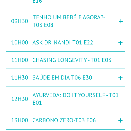
E16
TENHO UM BEBÉ. E AGORA?-
+
09H30
T03 E08
+
10H00
ASK DR. NANDI-T01 E22
11H00
CHASING LONGEVITY - T01 E03
+
11H30
SAÚDE EM DIA-T06 E30
AYURVEDA: DO IT YOURSELF - T01
12H30
E01
+
13H00
CARBONO ZERO-T03 E06