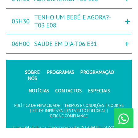
TENHO UM BEBÉ. E AGORA?-
+
05H30
T03 E08
+
06H00
SAÚDE EM DIA-T06 E31
SOBRE
PROGRAMAS
PROGRAMAÇÃO
NÓS
NOTÍCIAS
CONTACTOS
ESPECIAIS
POLÍTICA DE PRIVACIDADE
|
TERMOS E CONDIÇÕES
|
COOKIES
|
KIT DE IMPRENSA
|
ESTATUTO EDITORIAL
|
ÉTICA E COMPLIANCE
Copyright - Todos os direitos revervados © CANALLIFE, SERVIÇOS DE
COMUNICAÇÃO, S.A.2026