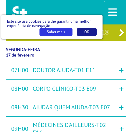
/
Este site usa cookies para lhe garantir uma melhor
experiência de navegação.
15
DOM
16
SEG
17
TER
18
QU
Saber mais
OK
SEGUNDA-FEIRA
17 de fevereiro
+
07H00
DOUTOR AJUDA-T01 E11
+
08H00
CORPO CLÍNICO-T03 E09
+
08H30
AJUDAR QUEM AJUDA-T03 E07
MÉDECINES D'AILLEURS-T02
+
09H00