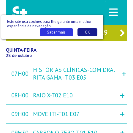
/
Este site usa cookies para lhe garantir uma melhor
experiência de navegação.
26
QUA
27
QUI
28
SEX
29
SÁB
Saber mais
OK
QUINTA-FEIRA
28 de outubro
HISTÓRIAS CLÍNICAS-COM DRA.
+
07H00
RITA GAMA - T03 E05
+
08H00
RAIO X-T02 E10
+
09H00
MOVE IT!-T01 E07
+
09H30
CARBONO ZERO-T01 E10