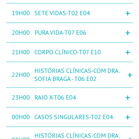
+
19H00
SETE VIDAS-T02 E04
+
20H00
PURA VIDA-T07 E06
+
21H00
CORPO CLÍNICO-T07 E10
HISTÓRIAS CLÍNICAS-COM DRA.
+
22H00
SOFIA BRAGA - T06 E02
+
23H00
RAIO X-T06 E04
+
00H00
CASOS SINGULARES-T02 E04
HISTÓRIAS CLÍNICAS-COM DRA.