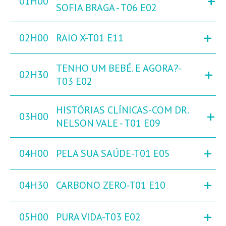
+
01H00
SOFIA BRAGA - T06 E02
+
02H00
RAIO X-T01 E11
TENHO UM BEBÉ. E AGORA?-
+
02H30
T03 E02
HISTÓRIAS CLÍNICAS-COM DR.
+
03H00
NELSON VALE - T01 E09
+
04H00
PELA SUA SAÚDE-T01 E05
+
04H30
CARBONO ZERO-T01 E10
+
05H00
PURA VIDA-T03 E02