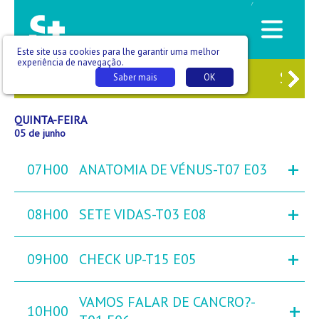
/
Este site usa cookies para lhe garantir uma melhor
experiência de navegação.
3
QUA
04
QUI
05
SEX
06
SÁB
Saber mais
OK
QUINTA-FEIRA
05 de junho
+
07H00
ANATOMIA DE VÉNUS-T07 E03
+
08H00
SETE VIDAS-T03 E08
+
09H00
CHECK UP-T15 E05
VAMOS FALAR DE CANCRO?-
+
10H00