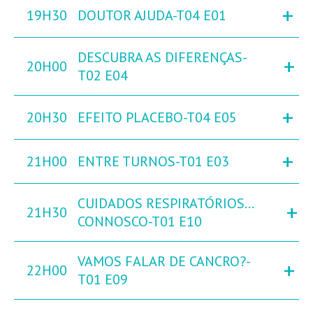
+
19H30
DOUTOR AJUDA-T04 E01
DESCUBRA AS DIFERENÇAS-
+
20H00
T02 E04
+
20H30
EFEITO PLACEBO-T04 E05
+
21H00
ENTRE TURNOS-T01 E03
CUIDADOS RESPIRATÓRIOS…
+
21H30
CONNOSCO-T01 E10
VAMOS FALAR DE CANCRO?-
+
22H00
T01 E09