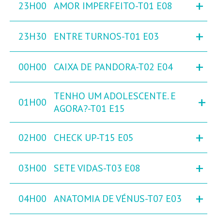
+
23H00
AMOR IMPERFEITO-T01 E08
+
23H30
ENTRE TURNOS-T01 E03
+
00H00
CAIXA DE PANDORA-T02 E04
TENHO UM ADOLESCENTE. E
+
01H00
AGORA?-T01 E15
+
02H00
CHECK UP-T15 E05
+
03H00
SETE VIDAS-T03 E08
+
04H00
ANATOMIA DE VÉNUS-T07 E03