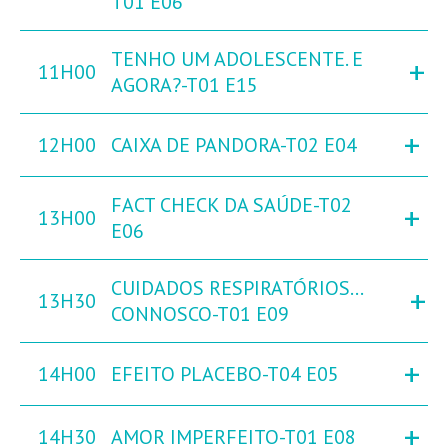
T01 E06
TENHO UM ADOLESCENTE. E
+
11H00
AGORA?-T01 E15
+
12H00
CAIXA DE PANDORA-T02 E04
FACT CHECK DA SAÚDE-T02
+
13H00
E06
CUIDADOS RESPIRATÓRIOS…
+
13H30
CONNOSCO-T01 E09
+
14H00
EFEITO PLACEBO-T04 E05
+
14H30
AMOR IMPERFEITO-T01 E08