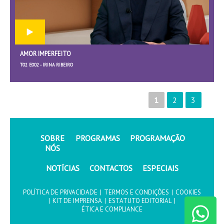
AMOR IMPERFEITO
T02 E002 - IRINA RIBEIRO
1
2
3
SOBRE
PROGRAMAS
PROGRAMAÇÃO
NÓS
NOTÍCIAS
CONTACTOS
ESPECIAIS
POLÍTICA DE PRIVACIDADE
|
TERMOS E CONDIÇÕES
|
COOKIES
|
KIT DE IMPRENSA
|
ESTATUTO EDITORIAL
|
ÉTICA E COMPLIANCE