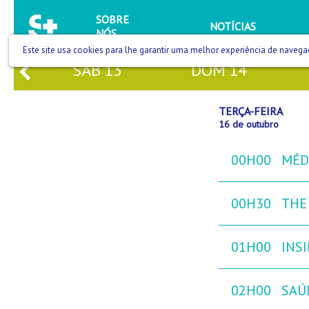
SOBRE
NOTÍCIAS
NÓS
Este site usa cookies para lhe garantir uma melhor experiência de navega
SÁB
13
DOM
14
TERÇA-FEIRA
16 de outubro
00H00
MÉD
00H30
THE
01H00
INS
02H00
SAÚ