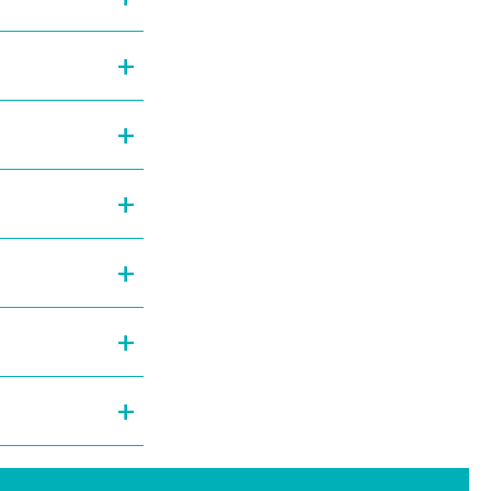
+
+
+
+
+
+