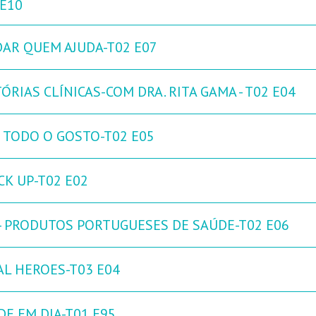
 E10
DAR QUEM AJUDA-T02 E07
ÓRIAS CLÍNICAS-COM DRA. RITA GAMA - T02 E04
 TODO O GOSTO-T02 E05
CK UP-T02 E02
 - PRODUTOS PORTUGUESES DE SAÚDE-T02 E06
AL HEROES-T03 E04
DE EM DIA-T01 E95