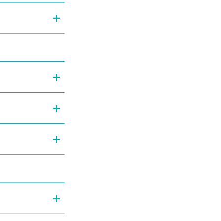
+
+
+
+
+