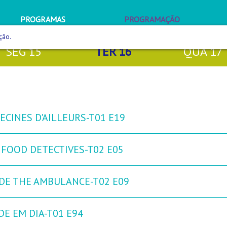
PROGRAMAS
PROGRAMAÇÃO
ção.
SEG
15
TER
16
QUA
17
ECINES D'AILLEURS-T01 E19
 FOOD DETECTIVES-T02 E05
IDE THE AMBULANCE-T02 E09
DE EM DIA-T01 E94