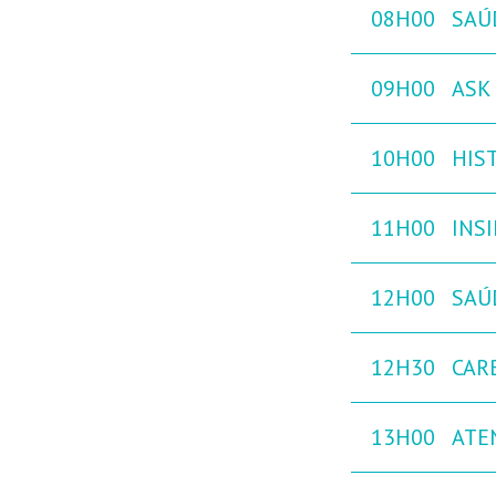
08H00
SAÚ
09H00
ASK 
10H00
HIST
11H00
INS
12H00
SAÚ
12H30
CAR
13H00
ATE