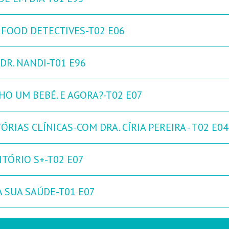
 FOOD DETECTIVES-T02 E06
DR. NANDI-T01 E96
HO UM BEBÉ. E AGORA?-T02 E07
ÓRIAS CLÍNICAS-COM DRA. CÍRIA PEREIRA - T02 E04
ITÓRIO S+-T02 E07
A SUA SAÚDE-T01 E07