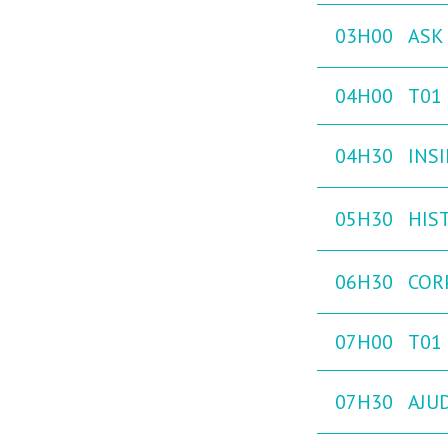
03H00
ASK 
04H00
T01
04H30
INS
05H30
HIST
06H30
COR
07H00
T01
07H30
AJU