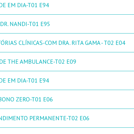
DE EM DIA-T01 E94
DR. NANDI-T01 E95
ÓRIAS CLÍNICAS-COM DRA. RITA GAMA - T02 E04
IDE THE AMBULANCE-T02 E09
DE EM DIA-T01 E94
BONO ZERO-T01 E06
NDIMENTO PERMANENTE-T02 E06