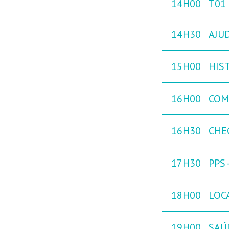
14H00
T01
14H30
AJU
15H00
HIST
16H00
COM
16H30
CHE
17H30
PPS
18H00
LOC
19H00
SAÚ