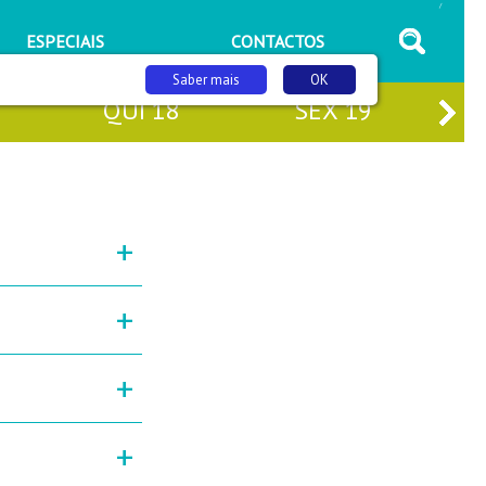
/
ESPECIAIS
CONTACTOS
Saber mais
OK
QUI
18
SEX
19
+
+
+
+