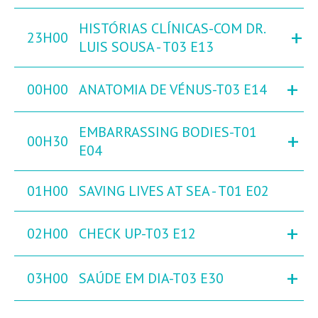
HISTÓRIAS CLÍNICAS-COM DR.
+
23H00
LUIS SOUSA - T03 E13
+
00H00
ANATOMIA DE VÉNUS-T03 E14
EMBARRASSING BODIES-T01
+
00H30
E04
01H00
SAVING LIVES AT SEA - T01 E02
+
02H00
CHECK UP-T03 E12
+
03H00
SAÚDE EM DIA-T03 E30