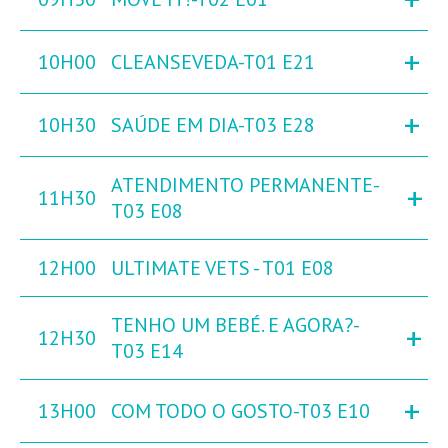
+
10H00
CLEANSEVEDA-T01 E21
+
10H30
SAÚDE EM DIA-T03 E28
ATENDIMENTO PERMANENTE-
+
11H30
T03 E08
12H00
ULTIMATE VETS - T01 E08
TENHO UM BEBÉ. E AGORA?-
+
12H30
T03 E14
+
13H00
COM TODO O GOSTO-T03 E10