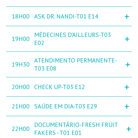
+
18H00
ASK DR. NANDI-T01 E14
MÉDECINES D'AILLEURS-T03
+
19H00
E02
ATENDIMENTO PERMANENTE-
+
19H30
T03 E08
+
20H00
CHECK UP-T03 E12
+
21H00
SAÚDE EM DIA-T03 E29
DOCUMENTÁRIO-FRESH FRUIT
+
22H00
FAKERS - T01 E01