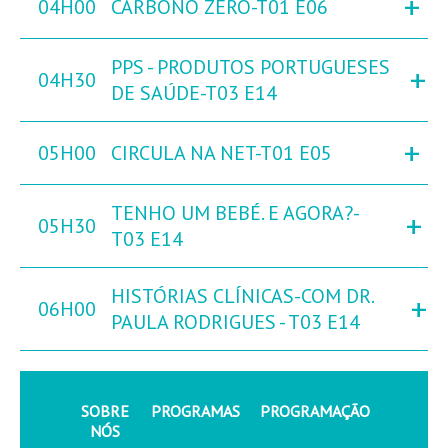
+
04H00
CARBONO ZERO-T01 E06
PPS - PRODUTOS PORTUGUESES
+
04H30
DE SAÚDE-T03 E14
+
05H00
CIRCULA NA NET-T01 E05
TENHO UM BEBÉ. E AGORA?-
+
05H30
T03 E14
HISTÓRIAS CLÍNICAS-COM DR.
+
06H00
PAULA RODRIGUES - T03 E14
SOBRE
PROGRAMAS
PROGRAMAÇÃO
NÓS