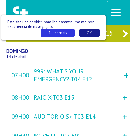
/
Este site usa cookies para lhe garantir uma melhor
experiência de navegação.
12
SÁB
13
DOM
14
SEG
15
TE
Saber mais
OK
DOMINGO
14 de abril
999: WHAT'S YOUR
+
07H00
EMERGENCY?-T04 E12
+
08H00
RAIO X-T03 E13
+
09H00
AUDITÓRIO S+-T03 E14
+
09H30
MOVE IT!-T02 E01