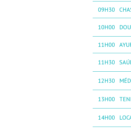
09H30
CHAS
10H00
DOU
11H00
AYUR
11H30
SAÚ
12H30
MÉD
13H00
TEN
14H00
LOC