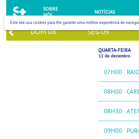
SOBRE
NOTÍCIAS
NÓS
Este site usa cookies para lhe garantir uma melhor experiência de navega
DOM
08
SEG
09
QUARTA-FEIRA
11 de dezembro
07H00
RAIO
08H00
CAR
08H30
ATE
09H00
PURA