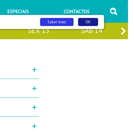
/
ESPECIAIS
CONTACTOS
Saber mais
OK
SEX
13
SÁB
14
+
+
+
+