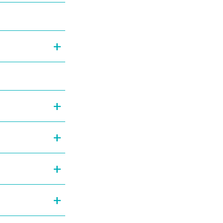
+
+
+
+
+