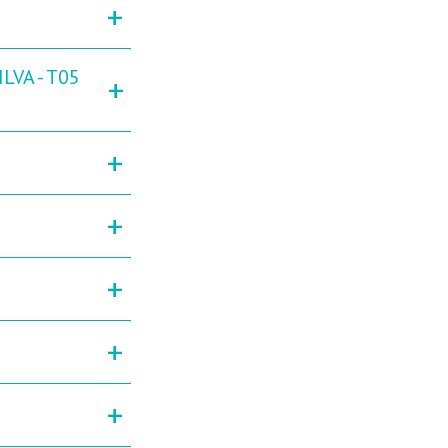
+
LVA - T05
+
+
+
+
+
+