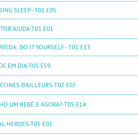
ING SLEEP - T01 E05
TOR AJUDA-T01 E01
VEDA: DO IT YOURSELF - T01 E13
DE EM DIA-T05 E59
ECINES D'AILLEURS-T02 E07
HO UM BEBÉ. E AGORA?-T05 E14
AL HEROES-T05 E01