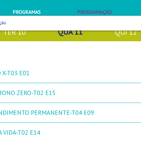
PROGRAMAS
PROGRAMAÇÃO
ção.
TER
10
QUA
11
QUI
12
 X-T03 E01
BONO ZERO-T02 E15
NDIMENTO PERMANENTE-T04 E09
 VIDA-T02 E14