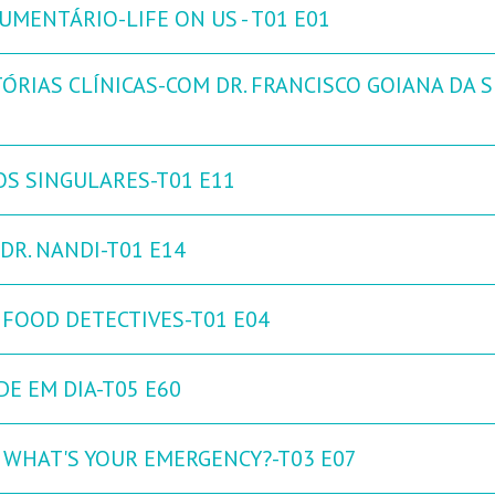
UMENTÁRIO-LIFE ON US - T01 E01
ÓRIAS CLÍNICAS-COM DR. FRANCISCO GOIANA DA SI
OS SINGULARES-T01 E11
DR. NANDI-T01 E14
 FOOD DETECTIVES-T01 E04
DE EM DIA-T05 E60
: WHAT'S YOUR EMERGENCY?-T03 E07