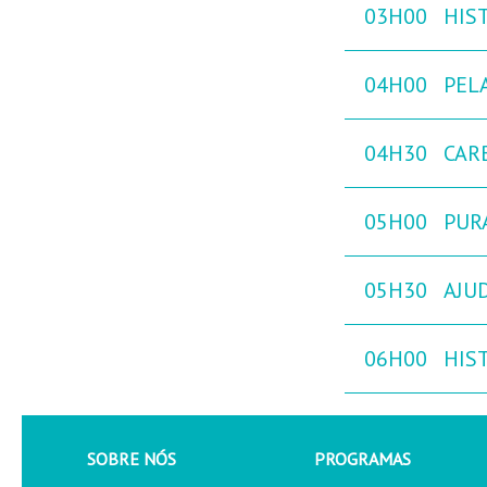
03H00
HIST
04H00
PEL
04H30
CAR
05H00
PURA
05H30
AJU
06H00
HIST
SOBRE NÓS
PROGRAMAS