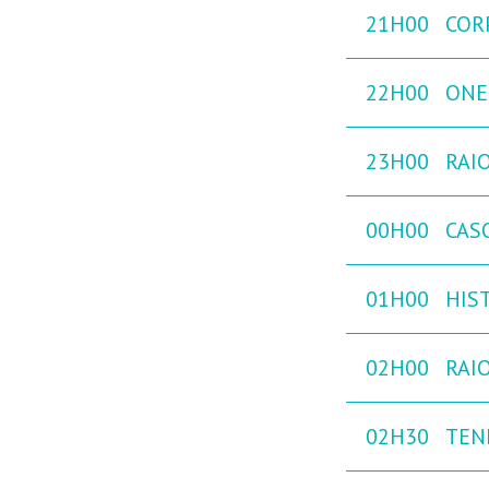
21H00
COR
22H00
ONE
23H00
RAIO
00H00
CAS
01H00
HIST
02H00
RAIO
02H30
TEN