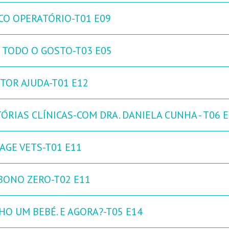
CO OPERATÓRIO-T01 E09
 TODO O GOSTO-T03 E05
TOR AJUDA-T01 E12
ÓRIAS CLÍNICAS-COM DRA. DANIELA CUNHA - T06 
AGE VETS-T01 E11
BONO ZERO-T02 E11
HO UM BEBÉ. E AGORA?-T05 E14