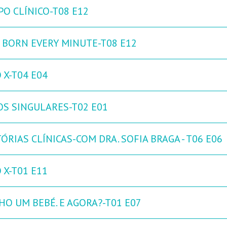
PO CLÍNICO-T08 E12
 BORN EVERY MINUTE-T08 E12
 X-T04 E04
OS SINGULARES-T02 E01
ÓRIAS CLÍNICAS-COM DRA. SOFIA BRAGA - T06 E06
 X-T01 E11
HO UM BEBÉ. E AGORA?-T01 E07