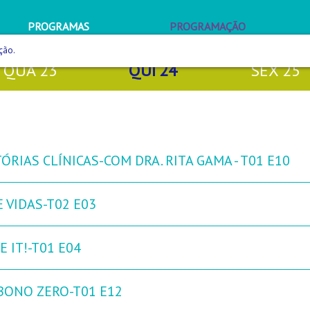
PROGRAMAS
PROGRAMAÇÃO
ção.
QUA
23
QUI
24
SEX
25
ÓRIAS CLÍNICAS-COM DRA. RITA GAMA - T01 E10
 VIDAS-T02 E03
 IT!-T01 E04
BONO ZERO-T01 E12