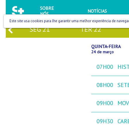
SOBRE
NOTÍCIAS
NÓS
Este site usa cookies para lhe garantir uma melhor experiência de navega
0
SEG
21
TER
22
QUINTA-FEIRA
24 de março
07H00
HIST
08H00
SETE
09H00
MOVE
09H30
CAR