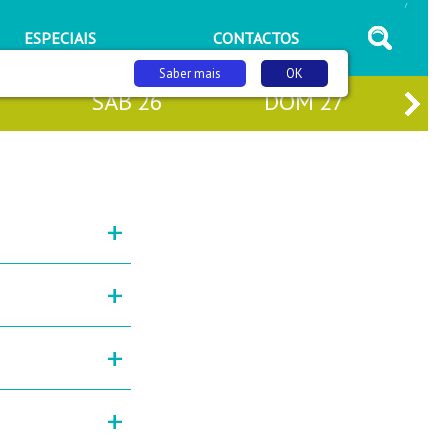
/
ESPECIAIS
CONTACTOS
Saber mais
OK
SÁB
26
DOM
27
+
+
+
+