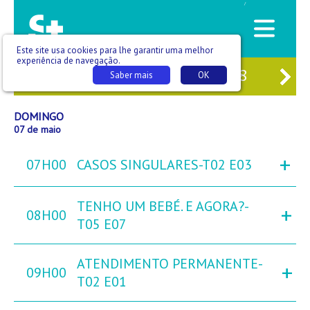
/
Este site usa cookies para lhe garantir uma melhor
experiência de navegação.
05
SÁB
06
DOM
07
SEG
08
TER
Saber mais
OK
DOMINGO
07 de maio
+
07H00
CASOS SINGULARES-T02 E03
TENHO UM BEBÉ. E AGORA?-
+
08H00
T05 E07
ATENDIMENTO PERMANENTE-
+
09H00
T02 E01