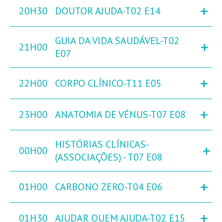
+
20H30
DOUTOR AJUDA-T02 E14
GUIA DA VIDA SAUDÁVEL-T02
+
21H00
E07
+
22H00
CORPO CLÍNICO-T11 E05
+
23H00
ANATOMIA DE VÉNUS-T07 E08
HISTÓRIAS CLÍNICAS-
+
00H00
(ASSOCIAÇÕES) - T07 E08
+
01H00
CARBONO ZERO-T04 E06
+
01H30
AJUDAR QUEM AJUDA-T02 E15