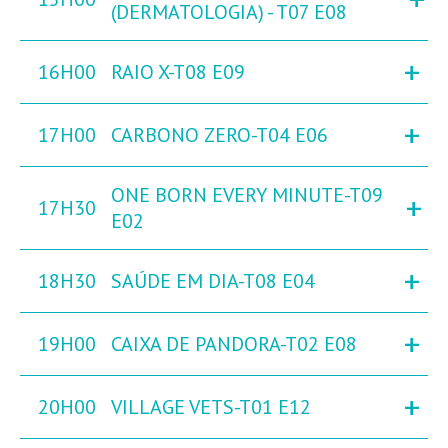
(DERMATOLOGIA) - T07 E08
+
16H00
RAIO X-T08 E09
+
17H00
CARBONO ZERO-T04 E06
ONE BORN EVERY MINUTE-T09
+
17H30
E02
+
18H30
SAÚDE EM DIA-T08 E04
+
19H00
CAIXA DE PANDORA-T02 E08
+
20H00
VILLAGE VETS-T01 E12