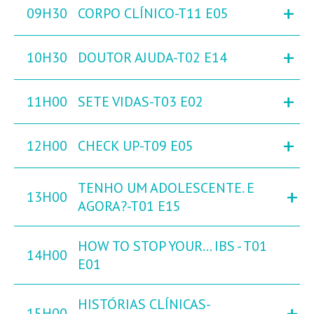
+
09H30
CORPO CLÍNICO-T11 E05
+
10H30
DOUTOR AJUDA-T02 E14
+
11H00
SETE VIDAS-T03 E02
+
12H00
CHECK UP-T09 E05
TENHO UM ADOLESCENTE. E
+
13H00
AGORA?-T01 E15
HOW TO STOP YOUR... IBS - T01
14H00
E01
HISTÓRIAS CLÍNICAS-
+
15H00