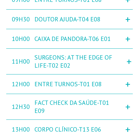
+
09H30
DOUTOR AJUDA-T04 E08
+
10H00
CAIXA DE PANDORA-T06 E01
SURGEONS: AT THE EDGE OF
+
11H00
LIFE-T02 E02
+
12H00
ENTRE TURNOS-T01 E08
FACT CHECK DA SAÚDE-T01
+
12H30
E09
+
13H00
CORPO CLÍNICO-T13 E06