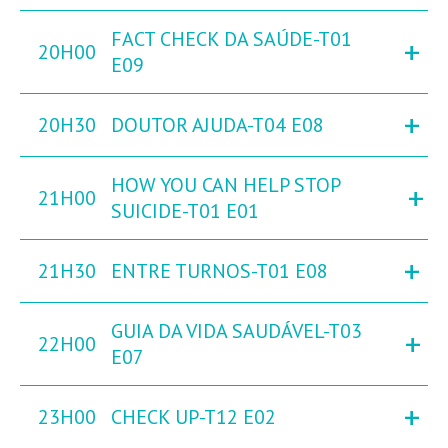
FACT CHECK DA SAÚDE-T01
+
20H00
E09
+
20H30
DOUTOR AJUDA-T04 E08
HOW YOU CAN HELP STOP
+
21H00
SUICIDE-T01 E01
+
21H30
ENTRE TURNOS-T01 E08
GUIA DA VIDA SAUDÁVEL-T03
+
22H00
E07
+
23H00
CHECK UP-T12 E02