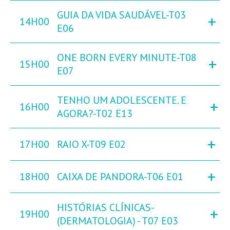
GUIA DA VIDA SAUDÁVEL-T03
+
14H00
E06
ONE BORN EVERY MINUTE-T08
+
15H00
E07
TENHO UM ADOLESCENTE. E
+
16H00
AGORA?-T02 E13
+
17H00
RAIO X-T09 E02
+
18H00
CAIXA DE PANDORA-T06 E01
HISTÓRIAS CLÍNICAS-
+
19H00
(DERMATOLOGIA) - T07 E03