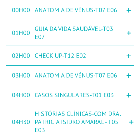
+
00H00
ANATOMIA DE VÉNUS-T07 E06
GUIA DA VIDA SAUDÁVEL-T03
+
01H00
E07
+
02H00
CHECK UP-T12 E02
+
03H00
ANATOMIA DE VÉNUS-T07 E06
+
04H00
CASOS SINGULARES-T01 E03
HISTÓRIAS CLÍNICAS-COM DRA.
+
04H30
PATRICIA ISIDRO AMARAL - T05
E03