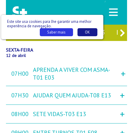
/
Este site usa cookies para lhe garantir uma melhor
experiência de navegação.
0
QUI
11
SEX
12
SÁB
13
DOM
Saber mais
OK
SEXTA-FEIRA
12 de abril
APRENDA A VIVER COM ASMA-
+
07H00
T01 E03
+
07H30
AJUDAR QUEM AJUDA-T08 E13
+
08H00
SETE VIDAS-T03 E13
+
09H00
ENTRE TURNOS-T01 E08