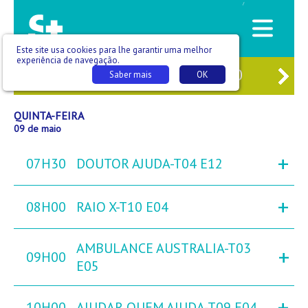
/
Este site usa cookies para lhe garantir uma melhor
experiência de navegação.
7
QUA
08
QUI
09
SEX
10
SÁB
Saber mais
OK
QUINTA-FEIRA
09 de maio
+
07H30
DOUTOR AJUDA-T04 E12
+
08H00
RAIO X-T10 E04
AMBULANCE AUSTRALIA-T03
+
09H00
E05
+
10H00
AJUDAR QUEM AJUDA-T09 E04