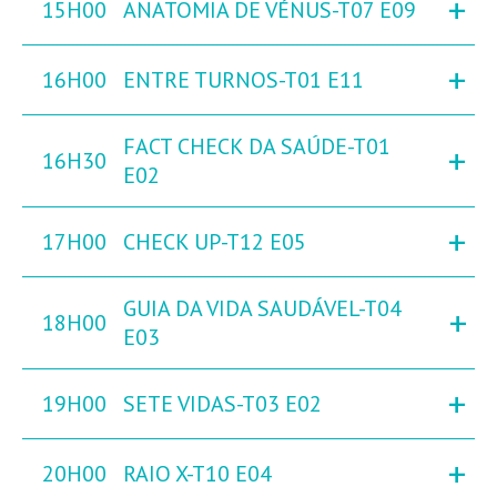
+
15H00
ANATOMIA DE VÉNUS-T07 E09
+
16H00
ENTRE TURNOS-T01 E11
FACT CHECK DA SAÚDE-T01
+
16H30
E02
+
17H00
CHECK UP-T12 E05
GUIA DA VIDA SAUDÁVEL-T04
+
18H00
E03
+
19H00
SETE VIDAS-T03 E02
+
20H00
RAIO X-T10 E04