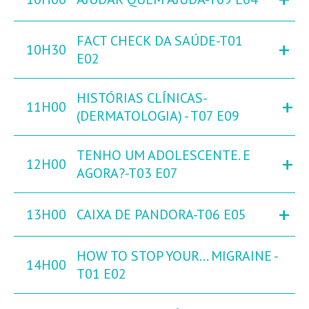
FACT CHECK DA SAÚDE-T01
+
10H30
E02
HISTÓRIAS CLÍNICAS-
+
11H00
(DERMATOLOGIA) - T07 E09
TENHO UM ADOLESCENTE. E
+
12H00
AGORA?-T03 E07
+
13H00
CAIXA DE PANDORA-T06 E05
HOW TO STOP YOUR... MIGRAINE -
14H00
T01 E02