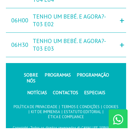
TENHO UM BEBÉ. E AGORA?-
+
06H00
T03 E02
TENHO UM BEBÉ. E AGORA?-
+
06H30
T03 E03
SOBRE
PROGRAMAS
PROGRAMAÇÃO
NÓS
NOTÍCIAS
CONTACTOS
ESPECIAIS
POLÍTICA DE PRIVACIDADE
|
TERMOS E CONDIÇÕES
|
COOKIES
|
KIT DE IMPRENSA
|
ESTATUTO EDITORIAL
|
ÉTICA E COMPLIANCE
Copyright - Todos os direitos revervados © CANALLIFE, SERVIÇOS DE
COMUNICAÇÃO, S.A.2026