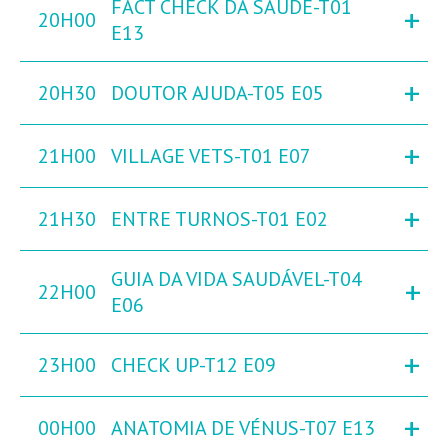
FACT CHECK DA SAÚDE-T01
+
20H00
E13
+
20H30
DOUTOR AJUDA-T05 E05
+
21H00
VILLAGE VETS-T01 E07
+
21H30
ENTRE TURNOS-T01 E02
GUIA DA VIDA SAUDÁVEL-T04
+
22H00
E06
+
23H00
CHECK UP-T12 E09
+
00H00
ANATOMIA DE VÉNUS-T07 E13