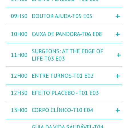
+
09H30
DOUTOR AJUDA-T05 E05
+
10H00
CAIXA DE PANDORA-T06 E08
SURGEONS: AT THE EDGE OF
+
11H00
LIFE-T03 E03
+
12H00
ENTRE TURNOS-T01 E02
12H30
EFEITO PLACEBO - T01 E03
+
13H00
CORPO CLÍNICO-T10 E04
GUIA DA VIDA SAUDÁVEL-T04