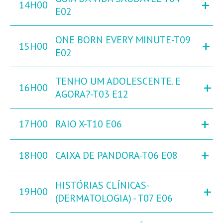
+
14H00
E02
ONE BORN EVERY MINUTE-T09
+
15H00
E02
TENHO UM ADOLESCENTE. E
+
16H00
AGORA?-T03 E12
+
17H00
RAIO X-T10 E06
+
18H00
CAIXA DE PANDORA-T06 E08
HISTÓRIAS CLÍNICAS-
+
19H00
(DERMATOLOGIA) - T07 E06