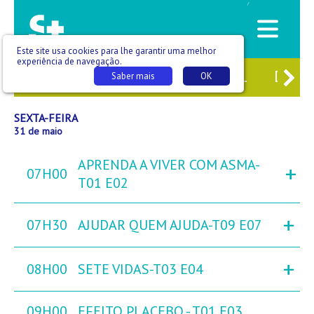
/
Este site usa cookies para lhe garantir uma melhor
experiência de navegação.
9
QUI
30
SEX
31
SÁB
01
DOM
Saber mais
OK
SEXTA-FEIRA
31 de maio
APRENDA A VIVER COM ASMA-
+
07H00
T01 E02
+
07H30
AJUDAR QUEM AJUDA-T09 E07
+
08H00
SETE VIDAS-T03 E04
09H00
EFEITO PLACEBO - T01 E03