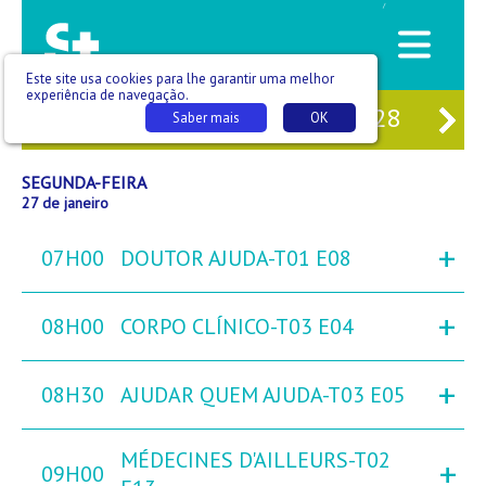
/
Este site usa cookies para lhe garantir uma melhor
experiência de navegação.
25
DOM
26
SEG
27
TER
28
QU
Saber mais
OK
SEGUNDA-FEIRA
27 de janeiro
+
07H00
DOUTOR AJUDA-T01 E08
+
08H00
CORPO CLÍNICO-T03 E04
+
08H30
AJUDAR QUEM AJUDA-T03 E05
MÉDECINES D'AILLEURS-T02
+
09H00