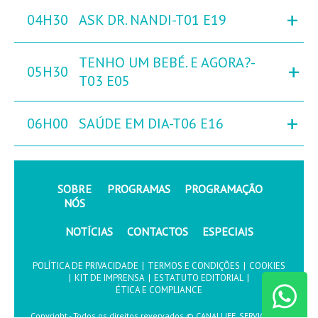
+
04H30
ASK DR. NANDI-T01 E19
TENHO UM BEBÉ. E AGORA?-
+
05H30
T03 E05
+
06H00
SAÚDE EM DIA-T06 E16
SOBRE
PROGRAMAS
PROGRAMAÇÃO
NÓS
NOTÍCIAS
CONTACTOS
ESPECIAIS
POLÍTICA DE PRIVACIDADE
|
TERMOS E CONDIÇÕES
|
COOKIES
|
KIT DE IMPRENSA
|
ESTATUTO EDITORIAL
|
ÉTICA E COMPLIANCE
Copyright - Todos os direitos revervados © CANALLIFE, SERVIÇOS DE