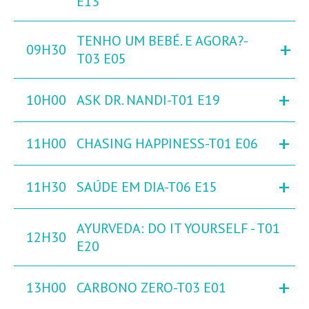
E13
TENHO UM BEBÉ. E AGORA?-
+
09H30
T03 E05
+
10H00
ASK DR. NANDI-T01 E19
+
11H00
CHASING HAPPINESS-T01 E06
+
11H30
SAÚDE EM DIA-T06 E15
AYURVEDA: DO IT YOURSELF - T01
12H30
E20
+
13H00
CARBONO ZERO-T03 E01