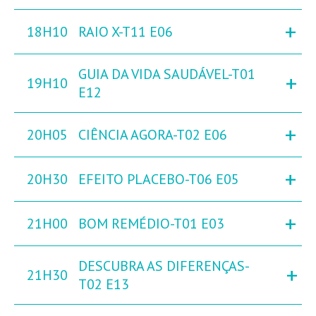
+
18H10
RAIO X-T11 E06
GUIA DA VIDA SAUDÁVEL-T01
+
19H10
E12
+
20H05
CIÊNCIA AGORA-T02 E06
+
20H30
EFEITO PLACEBO-T06 E05
+
21H00
BOM REMÉDIO-T01 E03
DESCUBRA AS DIFERENÇAS-
+
21H30
T02 E13