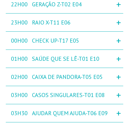
+
22H00
GERAÇÃO Z-T02 E04
+
23H00
RAIO X-T11 E06
+
00H00
CHECK UP-T17 E05
+
01H00
SAÚDE QUE SE LÊ-T01 E10
+
02H00
CAIXA DE PANDORA-T05 E05
+
03H00
CASOS SINGULARES-T01 E08
+
03H30
AJUDAR QUEM AJUDA-T06 E09