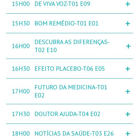
+
15H00
DE VIVA VOZ-T01 E09
+
15H30
BOM REMÉDIO-T01 E01
DESCUBRA AS DIFERENÇAS-
+
16H00
T02 E10
+
16H30
EFEITO PLACEBO-T06 E05
FUTURO DA MEDICINA-T01
+
17H00
E02
+
17H30
DOUTOR AJUDA-T04 E02
+
18H00
NOTÍCIAS DA SAÚDE-T03 E26