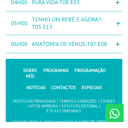
+
04H00
PURA VIDA-T08 E03
TENHO UM BEBÉ. E AGORA?-
+
05H00
T05 E13
+
06H00
ANATOMIA DE VÉNUS-T07 E08
SOBRE
PROGRAMAS
PROGRAMAÇÃO
NÓS
NOTÍCIAS
CONTACTOS
ESPECIAIS
POLÍTICA DE PRIVACIDADE
|
TERMOS E CONDIÇÕES
|
COOKIES
|
KIT DE IMPRENSA
|
ESTATUTO EDITORIAL
|
ÉTICA E COMPLIANCE
Copyright - Todos os direitos revervados © CANALLIFE, SERVIÇOS DE
COMUNICAÇÃO, S.A.2026