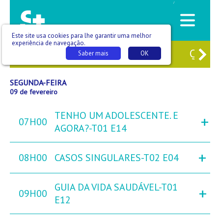
/
Este site usa cookies para lhe garantir uma melhor
experiência de navegação.
7
DOM
08
SEG
09
TER
10
QUA
Saber mais
OK
SEGUNDA-FEIRA
09 de fevereiro
TENHO UM ADOLESCENTE. E
+
07H00
AGORA?-T01 E14
+
08H00
CASOS SINGULARES-T02 E04
GUIA DA VIDA SAUDÁVEL-T01
+
09H00
E12