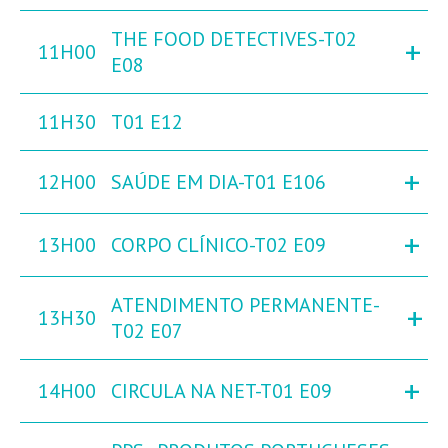
THE FOOD DETECTIVES-T02
+
11H00
E08
11H30
T01 E12
+
12H00
SAÚDE EM DIA-T01 E106
+
13H00
CORPO CLÍNICO-T02 E09
ATENDIMENTO PERMANENTE-
+
13H30
T02 E07
+
14H00
CIRCULA NA NET-T01 E09