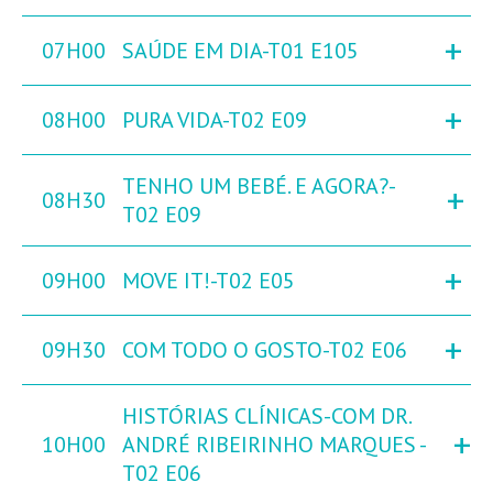
+
07H00
SAÚDE EM DIA-T01 E105
+
08H00
PURA VIDA-T02 E09
TENHO UM BEBÉ. E AGORA?-
+
08H30
T02 E09
+
09H00
MOVE IT!-T02 E05
+
09H30
COM TODO O GOSTO-T02 E06
HISTÓRIAS CLÍNICAS-COM DR.
+
10H00
ANDRÉ RIBEIRINHO MARQUES -
T02 E06