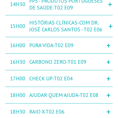
PPS - PRODUTOS PORTUGUESES
+
14H30
DE SAÚDE-T02 E09
HISTÓRIAS CLÍNICAS-COM DR.
+
15H00
JOSÉ CARLOS SANTOS - T02 E06
+
16H00
PURA VIDA-T02 E09
+
16H30
CARBONO ZERO-T01 E09
+
17H00
CHECK UP-T02 E04
+
18H00
AJUDAR QUEM AJUDA-T02 E08
+
18H30
RAIO X-T02 E06