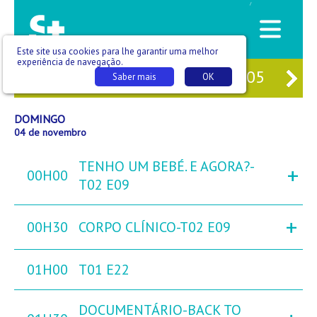
/
Este site usa cookies para lhe garantir uma melhor
experiência de navegação.
02
SÁB
03
DOM
04
SEG
05
TE
Saber mais
OK
DOMINGO
04 de novembro
TENHO UM BEBÉ. E AGORA?-
+
00H00
T02 E09
+
00H30
CORPO CLÍNICO-T02 E09
01H00
T01 E22
DOCUMENTÁRIO-BACK TO