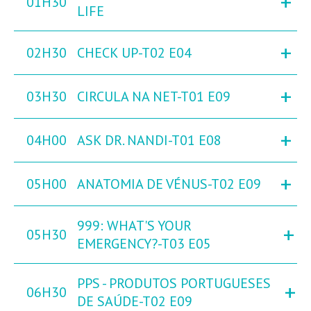
+
01H30
LIFE
+
02H30
CHECK UP-T02 E04
+
03H30
CIRCULA NA NET-T01 E09
+
04H00
ASK DR. NANDI-T01 E08
+
05H00
ANATOMIA DE VÉNUS-T02 E09
999: WHAT'S YOUR
+
05H30
EMERGENCY?-T03 E05
PPS - PRODUTOS PORTUGUESES
+
06H30
DE SAÚDE-T02 E09