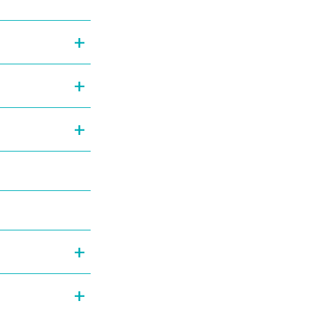
+
+
+
+
+