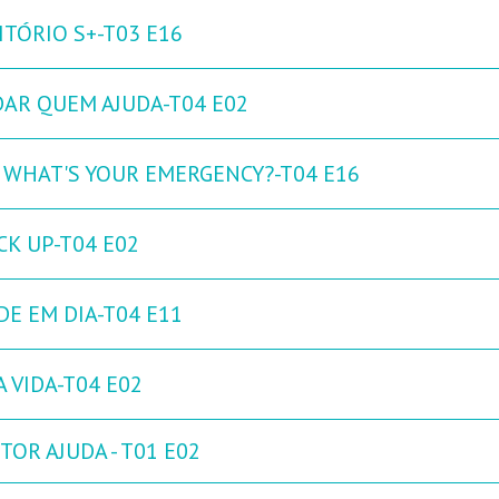
ITÓRIO S+-T03 E16
DAR QUEM AJUDA-T04 E02
: WHAT'S YOUR EMERGENCY?-T04 E16
CK UP-T04 E02
DE EM DIA-T04 E11
 VIDA-T04 E02
OR AJUDA - T01 E02