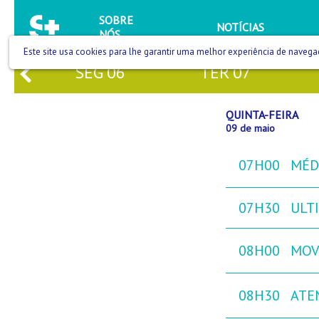
SOBRE
NOTÍCIAS
NÓS
Este site usa cookies para lhe garantir uma melhor experiência de navega
5
SEG
06
TER
07
QUINTA-FEIRA
09 de maio
07H00
MÉD
07H30
ULTI
08H00
MOVE
08H30
ATE