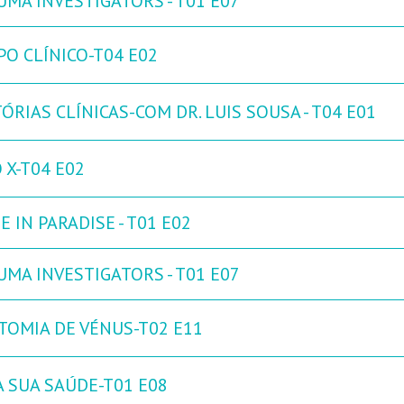
UMA INVESTIGATORS - T01 E07
PO CLÍNICO-T04 E02
ÓRIAS CLÍNICAS-COM DR. LUIS SOUSA - T04 E01
 X-T04 E02
 IN PARADISE - T01 E02
UMA INVESTIGATORS - T01 E07
TOMIA DE VÉNUS-T02 E11
A SUA SAÚDE-T01 E08