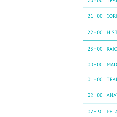
20H00
TRA
21H00
COR
22H00
HIST
23H00
RAIO
00H00
MADE
01H00
TRA
02H00
ANA
02H30
PEL