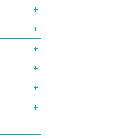
+
+
+
+
+
+