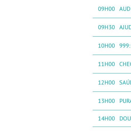
09H00
AUD
09H30
AJU
10H00
999
11H00
CHE
12H00
SAÚ
13H00
PURA
14H00
DOUT