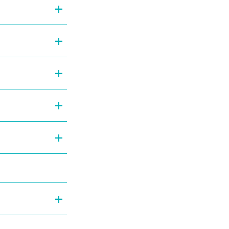
+
+
+
+
+
+