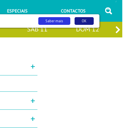
/
ESPECIAIS
CONTACTOS
Saber mais
OK
SÁB
11
DOM
12
+
+
+