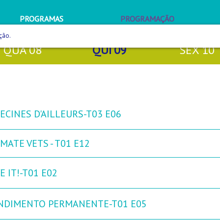
PROGRAMAS
PROGRAMAÇÃO
ção.
QUA
08
QUI
09
SEX
10
ECINES D'AILLEURS-T03 E06
MATE VETS - T01 E12
 IT!-T01 E02
NDIMENTO PERMANENTE-T01 E05