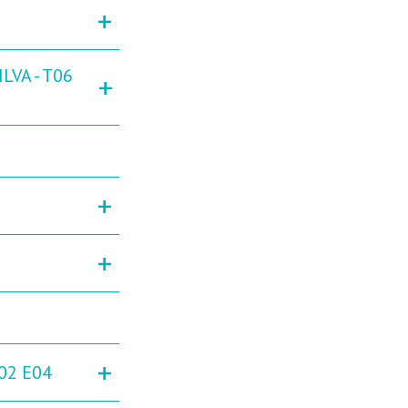
+
LVA - T06
+
+
+
+
02 E04