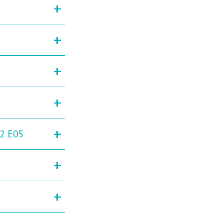
+
+
+
+
+
2 E05
+
+