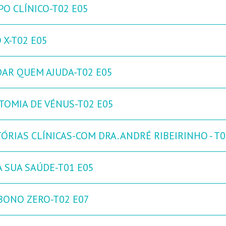
PO CLÍNICO-T02 E05
 X-T02 E05
DAR QUEM AJUDA-T02 E05
TOMIA DE VÉNUS-T02 E05
ÓRIAS CLÍNICAS-COM DRA. ANDRÉ RIBEIRINHO - T0
A SUA SAÚDE-T01 E05
BONO ZERO-T02 E07