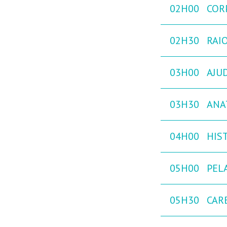
02H00
COR
02H30
RAIO
03H00
AJU
03H30
ANA
04H00
HIST
05H00
PEL
05H30
CAR