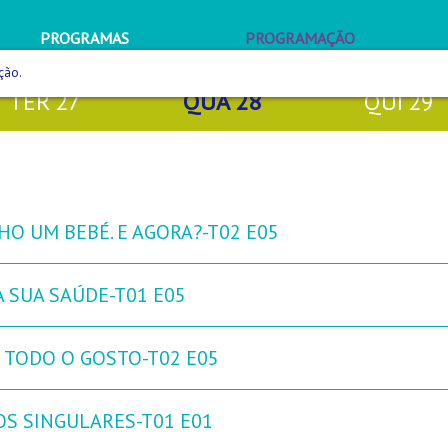
PROGRAMAS
PROGRAMAÇÃO
ção.
TER
27
QUA
28
QUI
29
HO UM BEBÉ. E AGORA?-T02 E05
A SUA SAÚDE-T01 E05
 TODO O GOSTO-T02 E05
OS SINGULARES-T01 E01