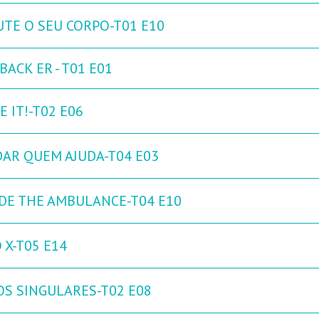
UTE O SEU CORPO-T01 E10
ACK ER - T01 E01
 IT!-T02 E06
DAR QUEM AJUDA-T04 E03
IDE THE AMBULANCE-T04 E10
 X-T05 E14
OS SINGULARES-T02 E08