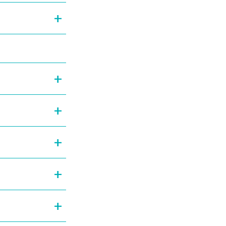
+
+
+
+
+
+