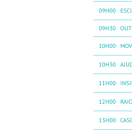
09H00
ESC
09H30
OUTB
10H00
MOVE
10H30
AJU
11H00
INS
12H00
RAIO
13H00
CAS