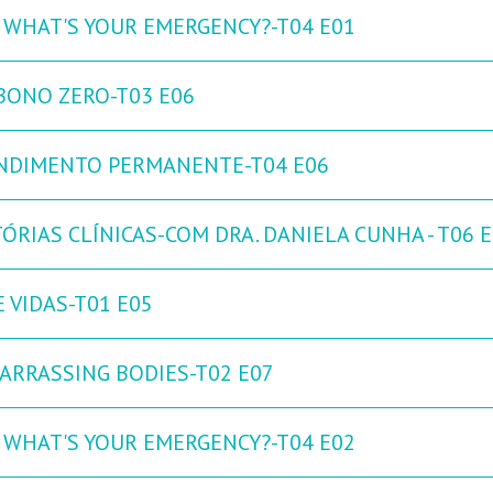
: WHAT'S YOUR EMERGENCY?-T04 E01
BONO ZERO-T03 E06
NDIMENTO PERMANENTE-T04 E06
ÓRIAS CLÍNICAS-COM DRA. DANIELA CUNHA - T06 
 VIDAS-T01 E05
ARRASSING BODIES-T02 E07
: WHAT'S YOUR EMERGENCY?-T04 E02