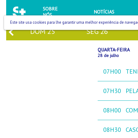
SOBRE
NOTÍCIAS
NÓS
Este site usa cookies para lhe garantir uma melhor experiência de navega
DOM
25
SEG
26
QUARTA-FEIRA
28 de julho
07H00
TEN
07H30
PEL
08H00
COM
08H30
CAS