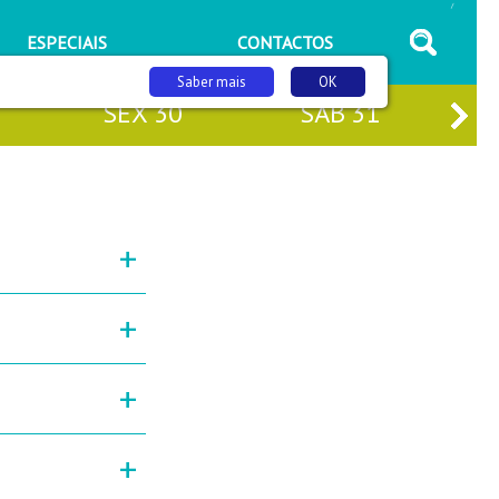
/
ESPECIAIS
CONTACTOS
Saber mais
OK
SEX
30
SÁB
31
+
+
+
+