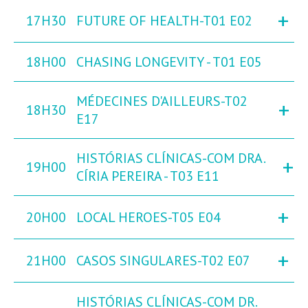
+
17H30
FUTURE OF HEALTH-T01 E02
18H00
CHASING LONGEVITY - T01 E05
MÉDECINES D'AILLEURS-T02
+
18H30
E17
HISTÓRIAS CLÍNICAS-COM DRA.
+
19H00
CÍRIA PEREIRA - T03 E11
+
20H00
LOCAL HEROES-T05 E04
+
21H00
CASOS SINGULARES-T02 E07
HISTÓRIAS CLÍNICAS-COM DR.