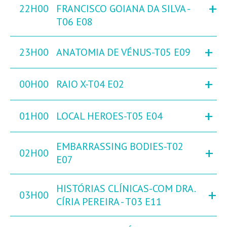
+
22H00
FRANCISCO GOIANA DA SILVA -
T06 E08
+
23H00
ANATOMIA DE VÉNUS-T05 E09
+
00H00
RAIO X-T04 E02
+
01H00
LOCAL HEROES-T05 E04
EMBARRASSING BODIES-T02
+
02H00
E07
HISTÓRIAS CLÍNICAS-COM DRA.
+
03H00
CÍRIA PEREIRA - T03 E11