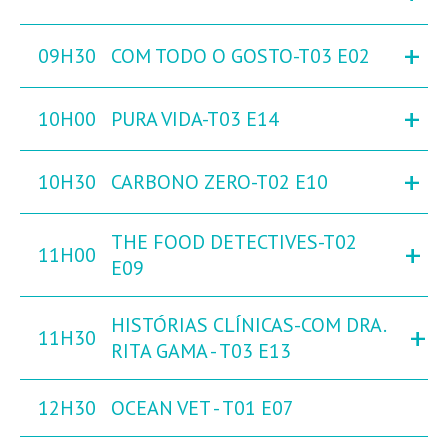
+
09H30
COM TODO O GOSTO-T03 E02
+
10H00
PURA VIDA-T03 E14
+
10H30
CARBONO ZERO-T02 E10
THE FOOD DETECTIVES-T02
+
11H00
E09
HISTÓRIAS CLÍNICAS-COM DRA.
+
11H30
RITA GAMA - T03 E13
12H30
OCEAN VET - T01 E07