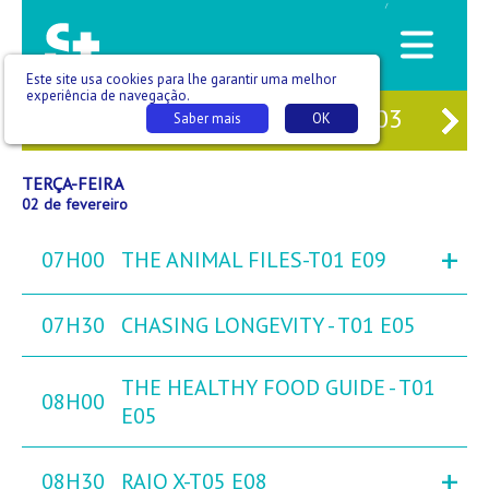
/
Este site usa cookies para lhe garantir uma melhor
experiência de navegação.
31
SEG
01
TER
02
QUA
03
QU
Saber mais
OK
TERÇA-FEIRA
02 de fevereiro
+
07H00
THE ANIMAL FILES-T01 E09
07H30
CHASING LONGEVITY - T01 E05
THE HEALTHY FOOD GUIDE - T01
08H00
E05
+
08H30
RAIO X-T05 E08