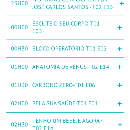
+
23H00
JOSÉ CARLOS SANTOS - T02 E13
ESCUTE O SEU CORPO-T01
+
00H00
E03
+
00H30
BLOCO OPERATÓRIO-T01 E02
+
01H00
ANATOMIA DE VÉNUS-T02 E14
+
01H30
CARBONO ZERO-T01 E06
+
02H00
PELA SUA SAÚDE-T01 E01
TENHO UM BEBÉ. E AGORA?-
+
02H30
T02 E14