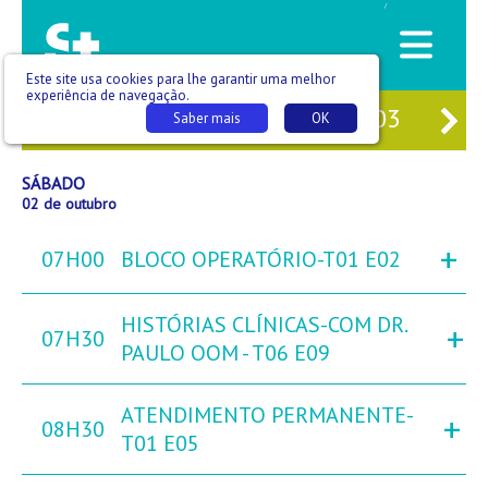
/
Este site usa cookies para lhe garantir uma melhor
experiência de navegação.
30
SEX
01
SÁB
02
DOM
03
SEG
Saber mais
OK
SÁBADO
02 de outubro
+
07H00
BLOCO OPERATÓRIO-T01 E02
HISTÓRIAS CLÍNICAS-COM DR.
+
07H30
PAULO OOM - T06 E09
ATENDIMENTO PERMANENTE-
+
08H30
T01 E05