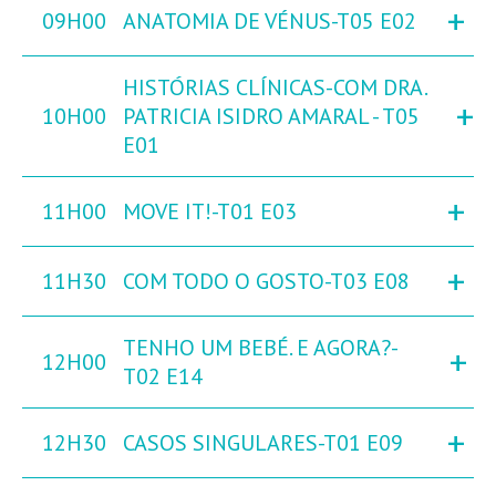
+
09H00
ANATOMIA DE VÉNUS-T05 E02
HISTÓRIAS CLÍNICAS-COM DRA.
+
10H00
PATRICIA ISIDRO AMARAL - T05
E01
+
11H00
MOVE IT!-T01 E03
+
11H30
COM TODO O GOSTO-T03 E08
TENHO UM BEBÉ. E AGORA?-
+
12H00
T02 E14
+
12H30
CASOS SINGULARES-T01 E09