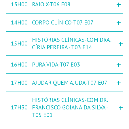
+
13H00
RAIO X-T06 E08
+
14H00
CORPO CLÍNICO-T07 E07
HISTÓRIAS CLÍNICAS-COM DRA.
+
15H00
CÍRIA PEREIRA - T03 E14
+
16H00
PURA VIDA-T07 E03
+
17H00
AJUDAR QUEM AJUDA-T07 E07
HISTÓRIAS CLÍNICAS-COM DR.
+
17H30
FRANCISCO GOIANA DA SILVA -
T05 E01