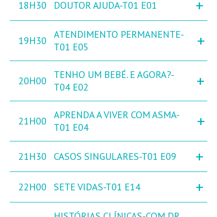
+
18H30
DOUTOR AJUDA-T01 E01
ATENDIMENTO PERMANENTE-
+
19H30
T01 E05
TENHO UM BEBÉ. E AGORA?-
+
20H00
T04 E02
APRENDA A VIVER COM ASMA-
+
21H00
T01 E04
+
21H30
CASOS SINGULARES-T01 E09
+
22H00
SETE VIDAS-T01 E14
HISTÓRIAS CLÍNICAS-COM DR.