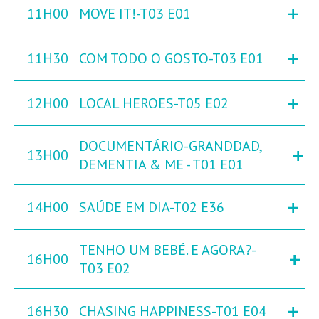
+
11H00
MOVE IT!-T03 E01
+
11H30
COM TODO O GOSTO-T03 E01
+
12H00
LOCAL HEROES-T05 E02
DOCUMENTÁRIO-GRANDDAD,
+
13H00
DEMENTIA & ME - T01 E01
+
14H00
SAÚDE EM DIA-T02 E36
TENHO UM BEBÉ. E AGORA?-
+
16H00
T03 E02
+
16H30
CHASING HAPPINESS-T01 E04