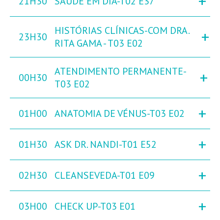
+
21H30
SAÚDE EM DIA-T02 E37
HISTÓRIAS CLÍNICAS-COM DRA.
+
23H30
RITA GAMA - T03 E02
ATENDIMENTO PERMANENTE-
+
00H30
T03 E02
+
01H00
ANATOMIA DE VÉNUS-T03 E02
+
01H30
ASK DR. NANDI-T01 E52
+
02H30
CLEANSEVEDA-T01 E09
+
03H00
CHECK UP-T03 E01