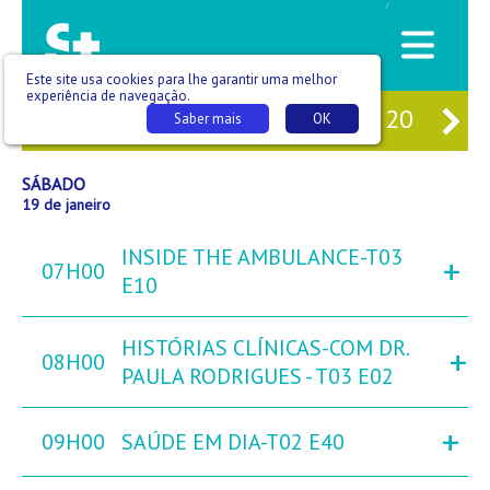
/
Este site usa cookies para lhe garantir uma melhor
experiência de navegação.
17
SEX
18
SÁB
19
DOM
20
SE
Saber mais
OK
SÁBADO
19 de janeiro
INSIDE THE AMBULANCE-T03
+
07H00
E10
HISTÓRIAS CLÍNICAS-COM DR.
+
08H00
PAULA RODRIGUES - T03 E02
+
09H00
SAÚDE EM DIA-T02 E40