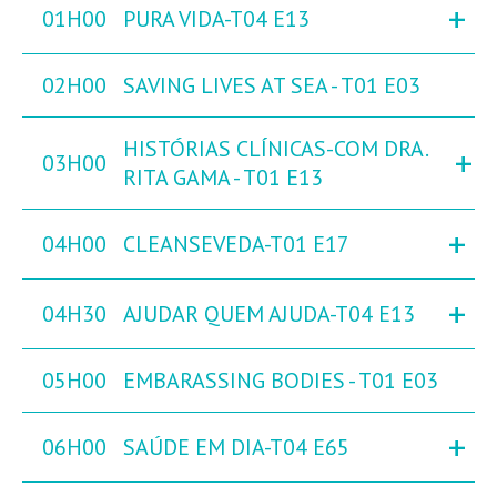
+
01H00
PURA VIDA-T04 E13
02H00
SAVING LIVES AT SEA - T01 E03
HISTÓRIAS CLÍNICAS-COM DRA.
+
03H00
RITA GAMA - T01 E13
+
04H00
CLEANSEVEDA-T01 E17
+
04H30
AJUDAR QUEM AJUDA-T04 E13
05H00
EMBARASSING BODIES - T01 E03
+
06H00
SAÚDE EM DIA-T04 E65