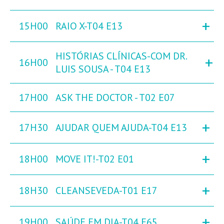
+
15H00
RAIO X-T04 E13
HISTÓRIAS CLÍNICAS-COM DR.
+
16H00
LUIS SOUSA - T04 E13
17H00
ASK THE DOCTOR - T02 E07
+
17H30
AJUDAR QUEM AJUDA-T04 E13
+
18H00
MOVE IT!-T02 E01
+
18H30
CLEANSEVEDA-T01 E17
+
19H00
SAÚDE EM DIA-T04 E65