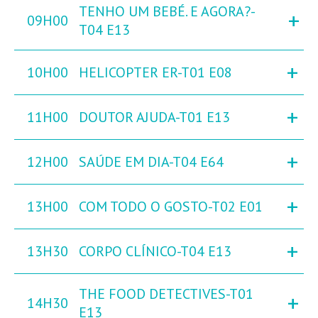
TENHO UM BEBÉ. E AGORA?-
+
09H00
T04 E13
+
10H00
HELICOPTER ER-T01 E08
+
11H00
DOUTOR AJUDA-T01 E13
+
12H00
SAÚDE EM DIA-T04 E64
+
13H00
COM TODO O GOSTO-T02 E01
+
13H30
CORPO CLÍNICO-T04 E13
THE FOOD DETECTIVES-T01
+
14H30
E13