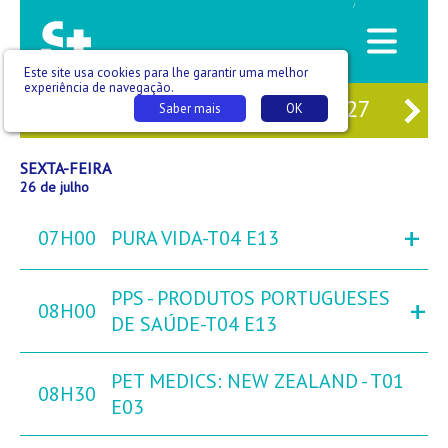
/
Este site usa cookies para lhe garantir uma melhor
experiência de navegação.
24
QUI
25
SEX
26
SÁB
27
DO
Saber mais
OK
SEXTA-FEIRA
26 de julho
+
07H00
PURA VIDA-T04 E13
PPS - PRODUTOS PORTUGUESES
+
08H00
DE SAÚDE-T04 E13
PET MEDICS: NEW ZEALAND - T01
08H30
E03