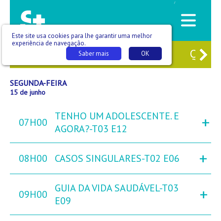
/
Este site usa cookies para lhe garantir uma melhor
experiência de navegação.
3
DOM
14
SEG
15
TER
16
QUA
Saber mais
OK
SEGUNDA-FEIRA
15 de junho
TENHO UM ADOLESCENTE. E
+
07H00
AGORA?-T03 E12
+
08H00
CASOS SINGULARES-T02 E06
GUIA DA VIDA SAUDÁVEL-T03
+
09H00
E09