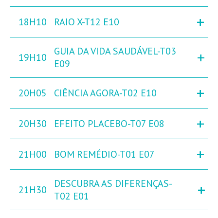
+
18H10
RAIO X-T12 E10
GUIA DA VIDA SAUDÁVEL-T03
+
19H10
E09
+
20H05
CIÊNCIA AGORA-T02 E10
+
20H30
EFEITO PLACEBO-T07 E08
+
21H00
BOM REMÉDIO-T01 E07
DESCUBRA AS DIFERENÇAS-
+
21H30
T02 E01