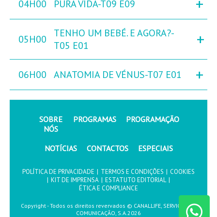
+
04H00
PURA VIDA-T09 E09
TENHO UM BEBÉ. E AGORA?-
+
05H00
T05 E01
+
06H00
ANATOMIA DE VÉNUS-T07 E01
SOBRE
PROGRAMAS
PROGRAMAÇÃO
NÓS
NOTÍCIAS
CONTACTOS
ESPECIAIS
POLÍTICA DE PRIVACIDADE
|
TERMOS E CONDIÇÕES
|
COOKIES
|
KIT DE IMPRENSA
|
ESTATUTO EDITORIAL
|
ÉTICA E COMPLIANCE
Copyright - Todos os direitos revervados © CANALLIFE, SERVIÇOS DE
COMUNICAÇÃO, S.A.2026