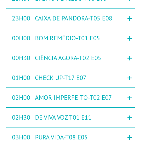
+
23H00
CAIXA DE PANDORA-T05 E08
+
00H00
BOM REMÉDIO-T01 E05
+
00H30
CIÊNCIA AGORA-T02 E05
+
01H00
CHECK UP-T17 E07
+
02H00
AMOR IMPERFEITO-T02 E07
+
02H30
DE VIVA VOZ-T01 E11
+
03H00
PURA VIDA-T08 E05