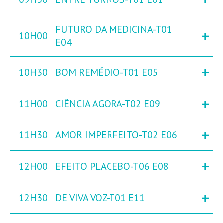
FUTURO DA MEDICINA-T01
+
10H00
E04
+
10H30
BOM REMÉDIO-T01 E05
+
11H00
CIÊNCIA AGORA-T02 E09
+
11H30
AMOR IMPERFEITO-T02 E06
+
12H00
EFEITO PLACEBO-T06 E08
+
12H30
DE VIVA VOZ-T01 E11