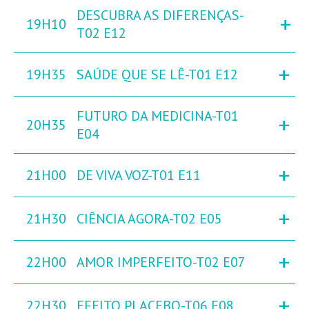
DESCUBRA AS DIFERENÇAS-
+
19H10
T02 E12
+
19H35
SAÚDE QUE SE LÊ-T01 E12
FUTURO DA MEDICINA-T01
+
20H35
E04
+
21H00
DE VIVA VOZ-T01 E11
+
21H30
CIÊNCIA AGORA-T02 E05
+
22H00
AMOR IMPERFEITO-T02 E07
+
22H30
EFEITO PLACEBO-T06 E08