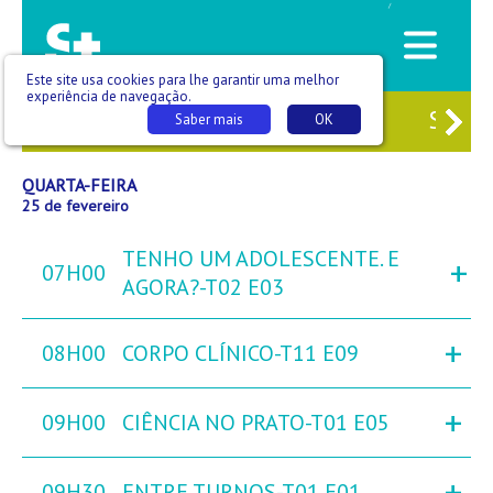
/
Este site usa cookies para lhe garantir uma melhor
experiência de navegação.
3
TER
24
QUA
25
QUI
26
SEX
Saber mais
OK
QUARTA-FEIRA
25 de fevereiro
TENHO UM ADOLESCENTE. E
+
07H00
AGORA?-T02 E03
+
08H00
CORPO CLÍNICO-T11 E09
+
09H00
CIÊNCIA NO PRATO-T01 E05
+
09H30
ENTRE TURNOS-T01 E01