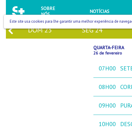
SOBRE
NOTÍCIAS
NÓS
Este site usa cookies para lhe garantir uma melhor experiência de navega
DOM
23
SEG
24
QUARTA-FEIRA
26 de fevereiro
07H00
SETE
08H00
COR
09H00
PURA
10H00
DES