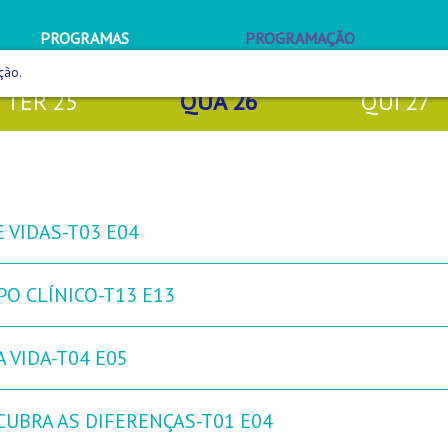
PROGRAMAS
PROGRAMAÇÃO
ção.
TER
25
QUA
26
QUI
27
 VIDAS-T03 E04
PO CLÍNICO-T13 E13
 VIDA-T04 E05
CUBRA AS DIFERENÇAS-T01 E04