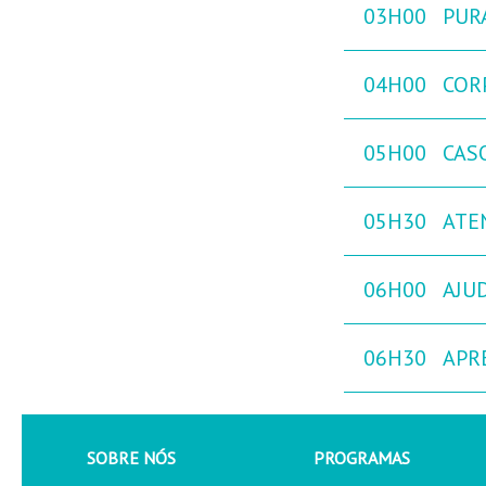
03H00
PURA
04H00
COR
05H00
CAS
05H30
ATE
06H00
AJU
06H30
APR
SOBRE NÓS
PROGRAMAS