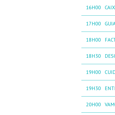
16H00
CAI
17H00
GUIA
18H00
FAC
18H30
DES
19H00
CUI
19H30
ENT
20H00
VAM