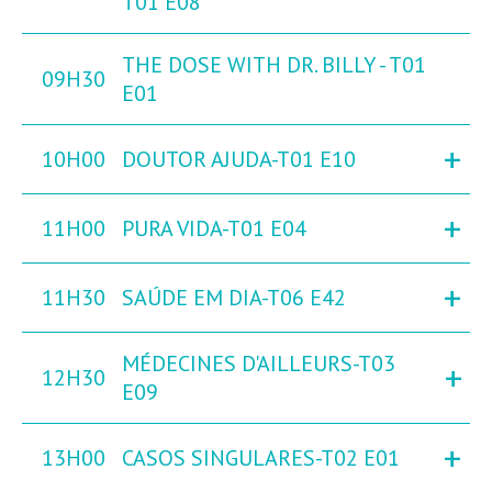
T01 E08
THE DOSE WITH DR. BILLY - T01
09H30
E01
+
10H00
DOUTOR AJUDA-T01 E10
+
11H00
PURA VIDA-T01 E04
+
11H30
SAÚDE EM DIA-T06 E42
MÉDECINES D'AILLEURS-T03
+
12H30
E09
+
13H00
CASOS SINGULARES-T02 E01