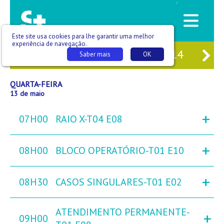
/
Este site usa cookies para lhe garantir uma melhor
experiência de navegação.
11
TER
12
QUA
13
QUI
14
SE
Saber mais
OK
QUARTA-FEIRA
13 de maio
+
07H00
RAIO X-T04 E08
+
08H00
BLOCO OPERATÓRIO-T01 E10
+
08H30
CASOS SINGULARES-T01 E02
ATENDIMENTO PERMANENTE-
+
09H00