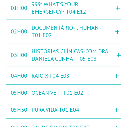
999: WHAT'S YOUR
+
01H00
EMERGENCY?-T04 E12
DOCUMENTÁRIO-I, HUMAN -
+
02H00
T01 E02
HISTÓRIAS CLÍNICAS-COM DRA.
+
03H00
DANIELA CUNHA - T05 E08
+
04H00
RAIO X-T04 E08
05H00
OCEAN VET - T01 E02
+
05H30
PURA VIDA-T01 E04