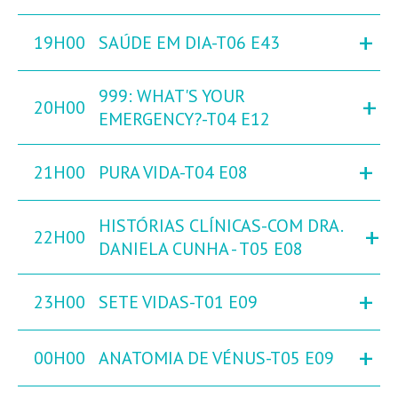
+
19H00
SAÚDE EM DIA-T06 E43
999: WHAT'S YOUR
+
20H00
EMERGENCY?-T04 E12
+
21H00
PURA VIDA-T04 E08
HISTÓRIAS CLÍNICAS-COM DRA.
+
22H00
DANIELA CUNHA - T05 E08
+
23H00
SETE VIDAS-T01 E09
+
00H00
ANATOMIA DE VÉNUS-T05 E09